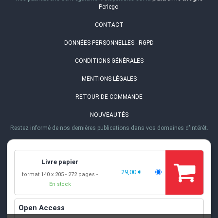
Perlego
.
CONTACT
DONNÉES PERSONNELLES - RGPD
CONDITIONS GÉNÉRALES
MENTIONS LÉGALES
RETOUR DE COMMANDE
NOUVEAUTÉS
Restez informé de nos dernières publications dans vos domaines d'intérêt.
ADRESSE
EPFL PRESS
·
Rolex Learning Center
Livre papier
Station 20
·
1015 Lausanne, Suisse
29,00 €
format 140 x 205
272 pages
TÉL.
En stock
+41 (0)21 693 21 30
EMAIL
Open Access
info@epflpress.org