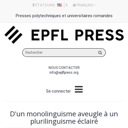
ÉTATS-UNIS
€
FRANÇAIS
Presses polytechniques et universitaires romandes
Rechercher
sur
le
NOUS CONTACTER
site
info@epflpress.org
Se connecter
D'un monolinguisme aveugle à un
plurilinguisme éclairé