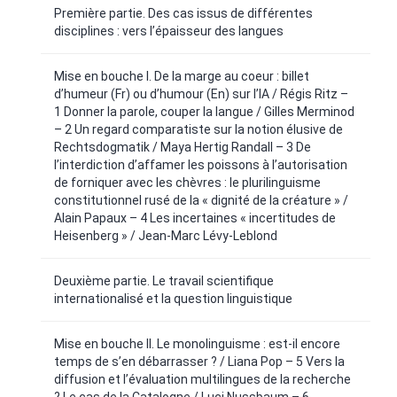
Première partie. Des cas issus de différentes
disciplines : vers l’épaisseur des langues
Mise en bouche I. De la marge au coeur : billet
d’humeur (Fr) ou d’humour (En) sur l’IA / Régis Ritz –
1 Donner la parole, couper la langue / Gilles Merminod
– 2 Un regard comparatiste sur la notion élusive de
Rechtsdogmatik / Maya Hertig Randall – 3 De
l’interdiction d’affamer les poissons à l’autorisation
de forniquer avec les chèvres : le plurilinguisme
constitutionnel rusé de la « dignité de la créature » /
Alain Papaux – 4 Les incertaines « incertitudes de
Heisenberg » / Jean-Marc Lévy-Leblond
Deuxième partie. Le travail scientifique
internationalisé et la question linguistique
Mise en bouche II. Le monolinguisme : est-il encore
temps de s’en débarrasser ? / Liana Pop – 5 Vers la
diffusion et l’évaluation multilingues de la recherche
? Le cas de la Catalogne / Luci Nussbaum – 6