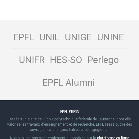
EPFL
UNIL
UNIGE
UNINE
UNIFR
HES-SO
Perlego
EPFL Alumni
EPFL PRESS
Basée sur le site de l'Ecole polytechnique fédérale de Lausanne, dont elle
valorise les travaux d'enseignement et de recherche, EPFL Press publie des
ouvrages scientifiques fiables et pédagogiques.
Nos publications sont également disponibles sur la
plateforme en ligne