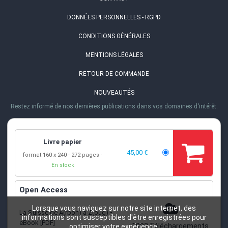
DONNÉES PERSONNELLES - RGPD
CONDITIONS GÉNÉRALES
MENTIONS LÉGALES
RETOUR DE COMMANDE
NOUVEAUTÉS
Restez informé de nos dernières publications dans vos domaines d'intérêt.
ADRESSE
EPFL PRESS
·
Rolex Learning Center
Livre papier
Station 20
·
1015 Lausanne, Suisse
45,00 €
TÉL.
format 160 x 240
272 pages
En stock
+41 (0)21 693 21 30
EMAIL
Open Access
info@epflpress.org
HEURES D'OUVERTURE
Lorsque vous naviguez sur notre site internet, des
-
La Suisse de A(rbon) à Z(oug)
informations sont susceptibles d'être enregistrées pour
Lu-Ve 8h00 - 17h00
eBook [PDF]
1992
Téléchargements
optimiser votre expérience.