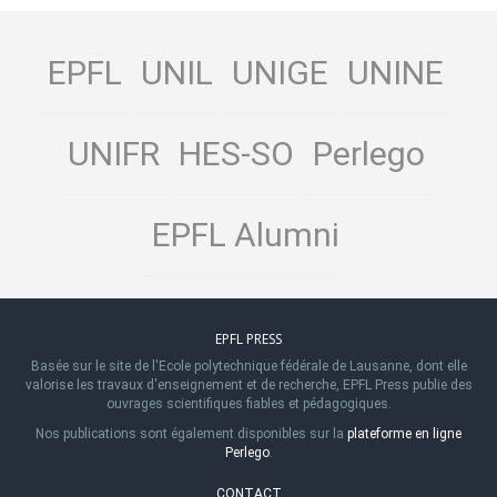
EPFL
UNIL
UNIGE
UNINE
UNIFR
HES-SO
Perlego
EPFL Alumni
EPFL PRESS
Basée sur le site de l'Ecole polytechnique fédérale de Lausanne, dont elle
valorise les travaux d'enseignement et de recherche, EPFL Press publie des
ouvrages scientifiques fiables et pédagogiques.
Nos publications sont également disponibles sur la
plateforme en ligne
Perlego
.
CONTACT