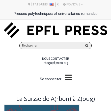
ÉTATS-UNIS
€
FRANÇAIS
Presses polytechniques et universitaires romandes
Rechercher
sur
le
NOUS CONTACTER
site
info@epflpress.org
Se connecter
La Suisse de A(rbon) à Z(oug)