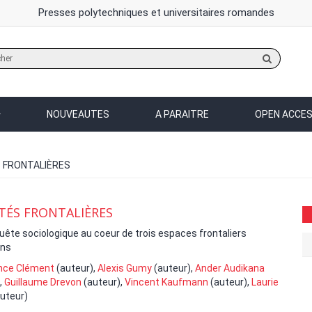
Presses polytechniques et universitaires romandes
Rechercher
sur
le
site
NOUVEAUTES
A PARAITRE
OPEN ACCE
 FRONTALIÈRES
TÉS FRONTALIÈRES
ête sociologique au coeur de trois espaces frontaliers
ens
nce Clément
(auteur),
Alexis Gumy
(auteur),
Ander Audikana
,
Guillaume Drevon
(auteur),
Vincent Kaufmann
(auteur),
Laurie
uteur)