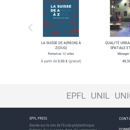
 L'ESPACE
LA SUISSE DE A(RBON) À
QUALITÉ URBAI
Z(OUG)
SPATIALE E
Portrait en 12 villes
Ménager l
uit)
À partir de
0,00 €
(gratuit)
49,5
EPFL
UNIL
UNI
EPFL PRESS
CONT
Basée sur le site de l'Ecole polytechnique
DONNÉ