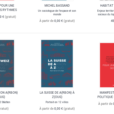
POUR UNE
MICHEL BASSAND
HABITAT
ES RYTHMES
Un sociologue de l'espace et son
Enjeux territor
monde
sociaux du lo
0 €
(gratuit)
À partir de
0,00 €
(gratuit)
45
VON A(RBON)
LA SUISSE DE A(RBON) À
MANIFEST
(UG)
Z(OUG)
POLITIQUE
2 Städten
Portrait en 12 villes
À partir de
ratuit)
À partir de
0,00 €
(gratuit)