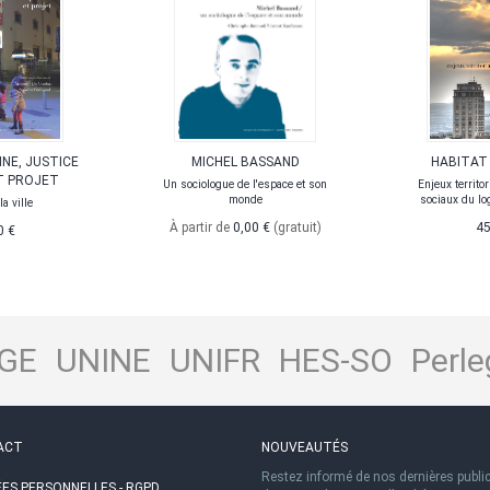
NE, JUSTICE
MICHEL BASSAND
HABITAT
T PROJET
Un sociologue de l'espace et son
Enjeux territor
monde
sociaux du lo
a ville
À partir de
0,00 €
(gratuit)
45
0 €
GE
UNINE
UNIFR
HES-SO
Perle
ACT
NOUVEAUTÉS
Restez informé de nos dernières publi
ES PERSONNELLES - RGPD