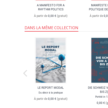
 7
A MANIFESTO FOR A
MANIFESTE 
RHYTHM POLITICS
POLITIQUE D
ureuses -
s réalistes
À partir de
0,00 €
(gratuit)
À partir de
0,0
uit)
DANS LA MÊME COLLECTION
QUESTIONS
LE REPORT MODAL
DIE SCHWEIZ 
BIS Z
Du désir à la pratique
€
(gratuit)
Porträt in 1
À partir de
0,00 €
(gratuit)
0,00 €
(g