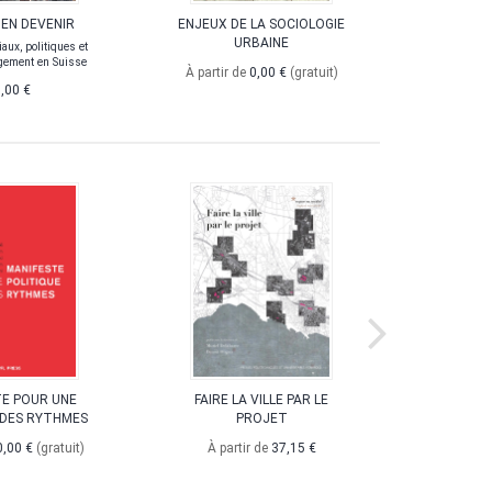
 EN DEVENIR
ENJEUX DE LA SOCIOLOGIE
M
URBAINE
iaux, politiques et
Cohérenc
gement en Suisse
nouvelles 
À partir de
0,00 €
(gratuit)
,00 €
0,0
E POUR UNE
FAIRE LA VILLE PAR LE
LA MOBIL
 DES RYTHMES
PROJET
À partir 
0,00 €
(gratuit)
À partir de
37,15 €