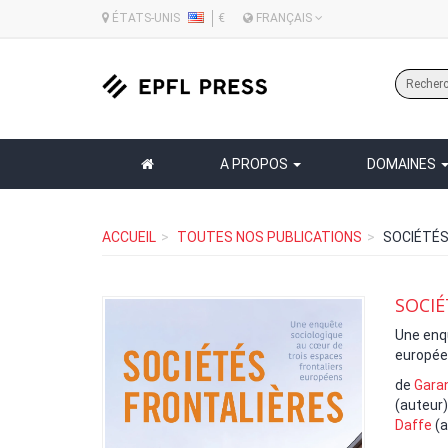
ÉTATS-UNIS
€
FRANÇAIS
A PROPOS
DOMAINES
ACCUEIL
TOUTES NOS PUBLICATIONS
SOCIÉTÉS
SOCIÉ
Une enqu
europé
de
Gara
(auteur)
Daffe
(a