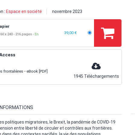
on :
Espace en société
novembre 2023
apier
39,00 €
60 x 240
216 pages
En
Access
-
s frontalières
eBook [PDF]
1945
Téléchargements
INFORMATIONS
s politiques migratoires, le Brexit, la pandémie de COVID-19
tension entre liberté de circuler et contrôles aux frontières.
 dans des contextes pacifiés, la vie des populations