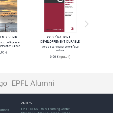
 EN DEVENIR
COOPÉRATION ET
VIVRE ET
DÉVELOPPEMENT DURABLE
iaux, politiques et
gement en Suisse
Vers un partenariat scientifique
0,0
nord-sud
,00 €
0,00 €
(gratuit)
go
EPFL Alumni
ADRESSE
EPFL PRESS
·
Rolex Learning Center
cations