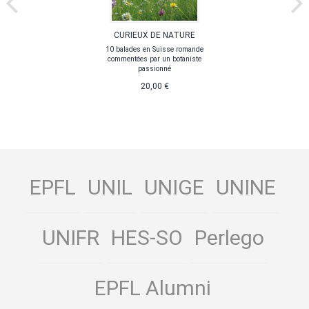
CURIEUX DE NATURE
10 balades en Suisse romande
commentées par un botaniste
passionné
20,00 €
EPFL
UNIL
UNIGE
UNINE
UNIFR
HES-SO
Perlego
EPFL Alumni