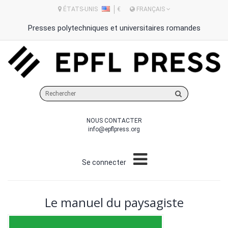
ÉTATS-UNIS
€
FRANÇAIS
Presses polytechniques et universitaires romandes
Rechercher
sur
le
NOUS CONTACTER
site
info@epflpress.org
Se connecter
Le manuel du paysagiste