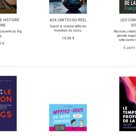
NE HISTOIRE
AUX LIMITES DU RÉEL
LES COM
INE
SC
Quand la science défie les
frontières du connu
écouverte du Big
Racisme, créati
g
pensée magiq
19,90 €
lutte contre
0 €
À partir