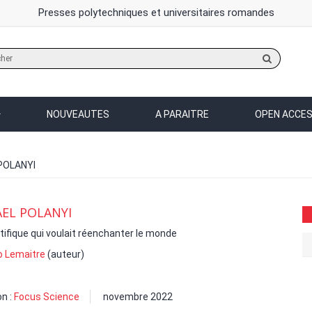
Presses polytechniques et universitaires romandes
Rechercher
sur
le
site
NOUVEAUTES
A PARAITRE
OPEN ACCE
POLANYI
EL POLANYI
tifique qui voulait réenchanter le monde
o Lemaitre
(auteur)
on :
Focus Science
novembre 2022