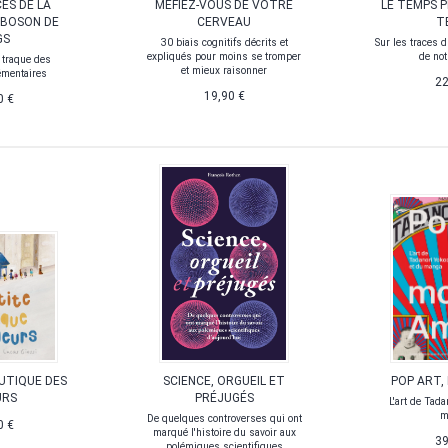
ES DE LA
MÉFIEZ-VOUS DE VOTRE
LE TEMPS 
 BOSON DE
CERVEAU
T
GS
30 biais cognitifs décrits et
Sur les traces 
expliqués pour moins se tromper
de not
 traque des
et mieux raisonner
lémentaires
22
19,90 €
0 €
UTIQUE DES
SCIENCE, ORGUEIL ET
POP ART,
URS
PRÉJUGÉS
L'art de Tad
m
De quelques controverses qui ont
0 €
marqué l'histoire du savoir aux
39
polémiques scientifiques