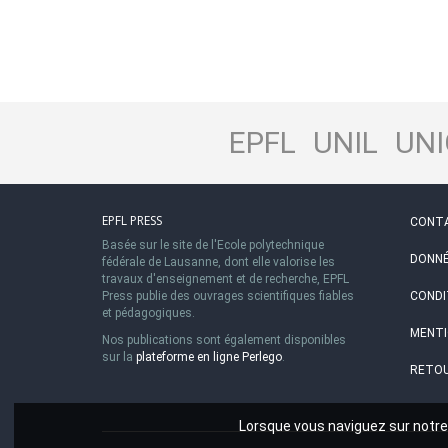
EPFL
UNIL
UNI
EPFL PRESS
CONT
Basée sur le site de l'Ecole polytechnique
DONNÉ
fédérale de Lausanne, dont elle valorise les
travaux d'enseignement et de recherche, EPFL
Press publie des ouvrages scientifiques fiables
CONDI
et pédagogiques.
MENTI
Nos publications sont également disponibles
sur la
plateforme en ligne Perlego
.
RETOU
Lorsque vous naviguez sur notre 