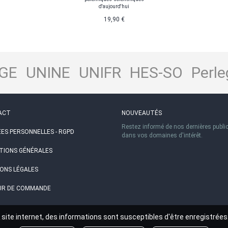
d'aujourd'hui
19,90 €
GE
UNINE
UNIFR
HES-SO
Perle
ACT
NOUVEAUTÉS
Restez informé de nos dernières publi
ES PERSONNELLES - RGPD
dans vos domaines d'intérêt.
TIONS GÉNÉRALES
ONS LÉGALES
R DE COMMANDE
site internet, des informations sont susceptibles d'être enregistrées