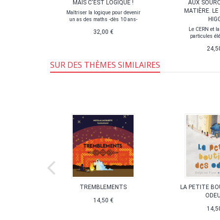
'UNIVERS
MAIS C'EST LOGIQUE !
AUX SOURC
MATIÈRE. LE
e le langage
Maîtriser la logique pour devenir
HIG
iques?
un as des maths -dès 10 ans-
Le CERN et la
32,00 €
particules é
24,5
SUR DES THÈMES SIMILAIRES
NSCIENCE
TREMBLEMENTS
LA PETITE BO
ODE
génétique
14,50 €
14,5
,00 €