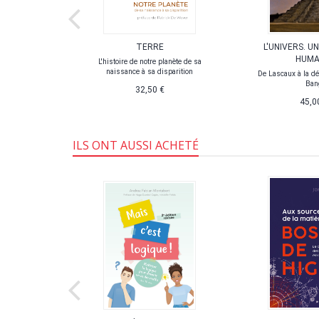
UEIL ET
TERRE
L'UNIVERS. U
ÉS
HUMA
L'histoire de notre planète de sa
naissance à sa disparition
rses qui ont
De Lascaux à la d
 savoir aux
Ban
32,50 €
tifiques
45,0
ui
ILS ONT AUSSI ACHETÉ