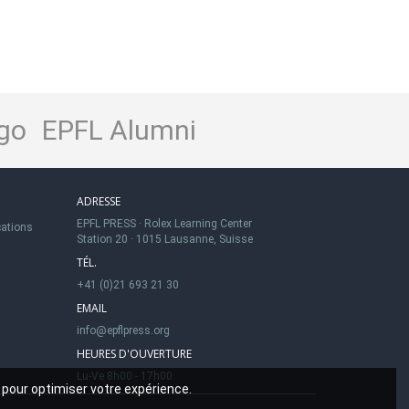
go
EPFL Alumni
ADRESSE
EPFL PRESS
·
Rolex Learning Center
cations
Station 20
·
1015 Lausanne, Suisse
TÉL.
+41 (0)21 693 21 30
EMAIL
info@epflpress.org
HEURES D'OUVERTURE
Lu-Ve 8h00 - 17h00
 pour optimiser votre expérience.