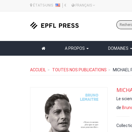
ÉTATS-UNIS
€
FRANÇAIS
A PROPOS
DOMAINES
ACCUEIL
TOUTES NOS PUBLICATIONS
MICHAEL 
MICHA
Le scien
de
Brun
Collecti