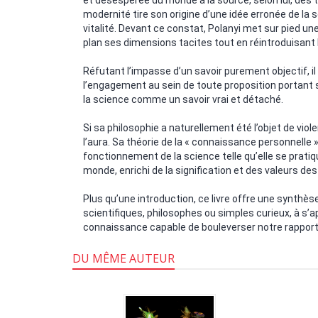
et désespérée du monde à la source, selon lui, des t
modernité tire son origine d’une idée erronée de la 
vitalité. Devant ce constat, Polanyi met sur pied u
plan ses dimensions tacites tout en réintroduisant 
Réfutant l’impasse d’un savoir purement objectif, il
l’engagement au sein de toute proposition portant su
la science comme un savoir vrai et détaché.
Si sa philosophie a naturellement été l’objet de viol
l’aura. Sa théorie de la « connaissance personnell
fonctionnement de la science telle qu’elle se prati
monde, enrichi de la signification et des valeurs des
Plus qu’une introduction, ce livre offre une synthèse
scientifiques, philosophes ou simples curieux, à s’a
connaissance capable de bouleverser notre rappor
DU MÊME AUTEUR