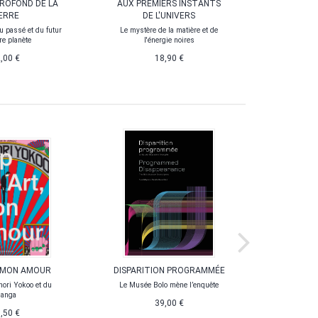
PROFOND DE LA
AUX PREMIERS INSTANTS
LE NOMB
ERRE
DE L'UNIVERS
La nature p
des m
du passé et du futur
Le mystère de la matière et de
re planète
l'énergie noires
,00 €
18,90 €
 MON AMOUR
DISPARITION PROGRAMMÉE
SCIENCE
anori Yokoo et du
Le Musée Bolo mène l’enquête
Le cas d
anga
39,00 €
À par
,50 €