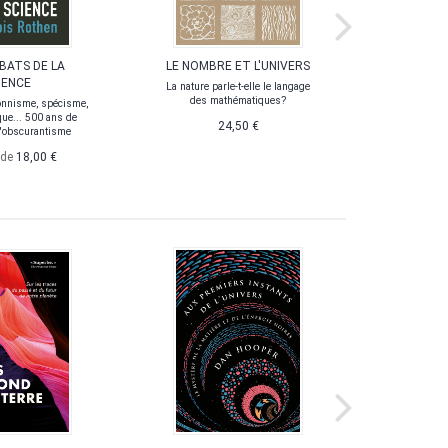
BATS DE LA
LE NOMBRE ET L'UNIVERS
SCIENC
IENCE
P
La nature parle-t-elle le langage
des mathématiques?
onnisme, spécisme,
De quelques
ue... 500 ans de
marqué l'h
24,50 €
 l'obscurantisme
polémiq
d
 de
18,00 €