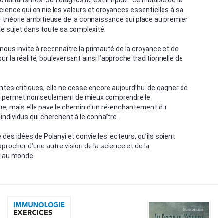
otalitarismes. Son diagnostic est limpide : ce malaise de la
science qui en nie les valeurs et croyances essentielles à sa
ne théorie ambitieuse de la connaissance qui place au premier
le sujet dans toute sa complexité.
 nous invite à reconnaître la primauté de la croyance et de
r la réalité, bouleversant ainsi l’approche traditionnelle de
entes critiques, elle ne cesse encore aujourd’hui de gagner de
e » permet non seulement de mieux comprendre le
que, mais elle pave le chemin d’un ré-enchantement du
 individus qui cherchent à le connaître.
 des idées de Polanyi et convie les lecteurs, qu’ils soient
pprocher d’une autre vision de la science et de la
t au monde.