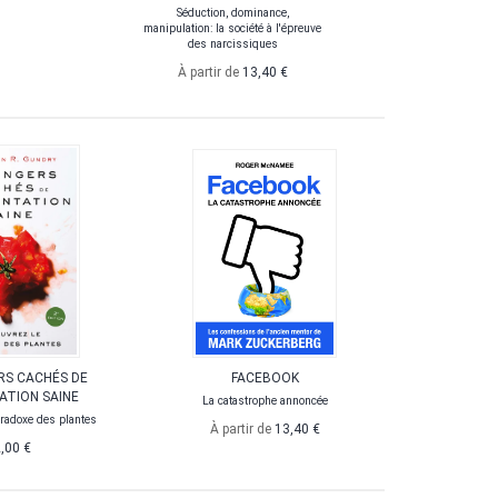
Séduction, dominance,
manipulation: la société à l'épreuve
À p
des narcissiques
À partir de
13,40 €
RS CACHÉS DE
FACEBOOK
THER
TATION SAINE
La catastrophe annoncée
radoxe des plantes
À partir de
13,40 €
,00 €