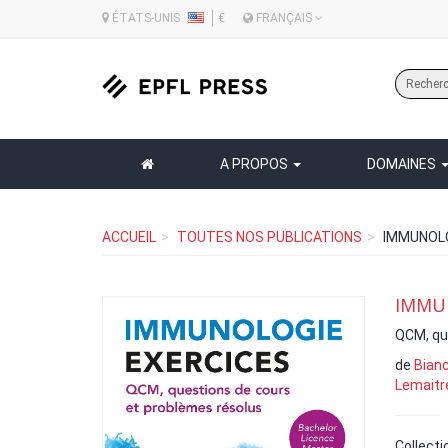
ÉTATS-UNIS
€
FRANÇAIS
A PROPOS
DOMAINES
ACCUEIL
TOUTES NOS PUBLICATIONS
IMMUNOLO
IMMUN
QCM, qu
de
Bianc
Lemaitr
Collecti