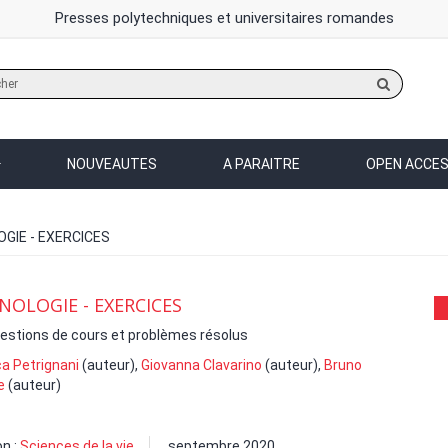
Presses polytechniques et universitaires romandes
Rechercher
sur
le
site
NOUVEAUTES
A PARAITRE
OPEN ACCE
GIE - EXERCICES
OLOGIE - EXERCICES
estions de cours et problèmes résolus
a Petrignani
(auteur),
Giovanna Clavarino
(auteur),
Bruno
e
(auteur)
on :
Sciences de la vie
septembre 2020