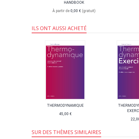
HANDBOOK
,
épreuve
À partir de
0,00 €
(gratuit)
ILS ONT AUSSI ACHETÉ
OK
THERMODYNAMIQUE
THERMODY
EXERC
annoncée
45,00 €
22,0
,40 €
SUR DES THÈMES SIMILAIRES