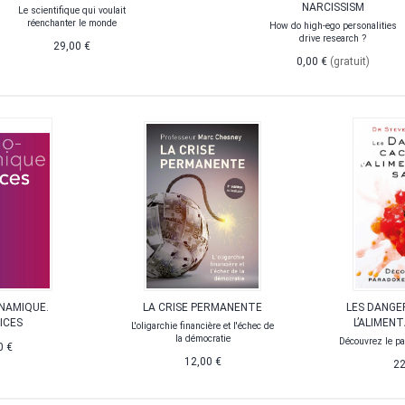
NARCISSISM
Le scientifique qui voulait
réenchanter le monde
How do high-ego personalities
drive research ?
29,00 €
0,00 €
(gratuit)
NAMIQUE.
LA CRISE PERMANENTE
LES DANGE
ICES
L’ALIMEN
L'oligarchie financière et l'échec de
la démocratie
Découvrez le pa
0 €
12,00 €
22