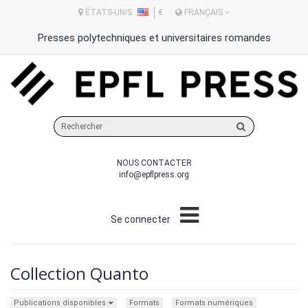
ÉTATS-UNIS
€
FRANÇAIS
Presses polytechniques et universitaires romandes
Rechercher
sur
le
NOUS CONTACTER
site
info@epflpress.org
Se connecter
Collection Quanto
Publications disponibles
Formats
Formats numériques