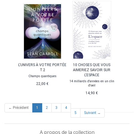
L'UNIVERS À VOTRE PORTÉE
10 CHOSES QUE VOUS
T.2
AIMERIEZ SAVOIR SUR
L'ESPACE
Champs quantiques
14 milliards d'années en un clin
22,00 €
d'oeil
14,90 €
(current)
← Précédent
1
2
3
4
5
Suivant →
A propos de la collection