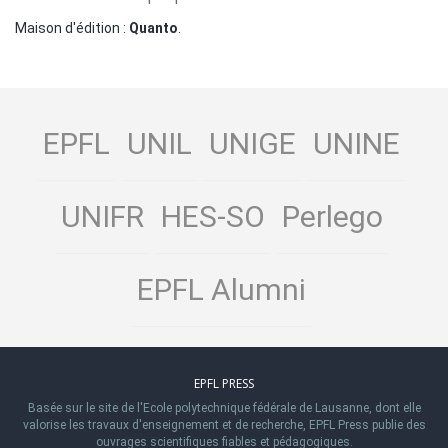
Maison d'édition :
Quanto
.
EPFL
UNIL
UNIGE
UNINE
UNIFR
HES-SO
Perlego
EPFL Alumni
EPFL PRESS
Basée sur le site de l'Ecole polytechnique fédérale de Lausanne, dont elle
valorise les travaux d'enseignement et de recherche, EPFL Press publie des
ouvrages scientifiques fiables et pédagogiques.