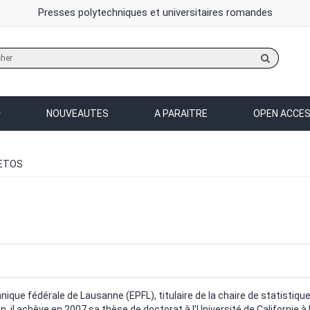
Presses polytechniques et universitaires romandes
Rechercher
sur
le
site
NOUVEAUTES
A PARAITRE
OPEN ACCE
RETOS
nique fédérale de Lausanne (EPFL), titulaire de la chaire de statistiq
 il achève en 2007 sa thèse de doctorat à l’Université de Californie à 