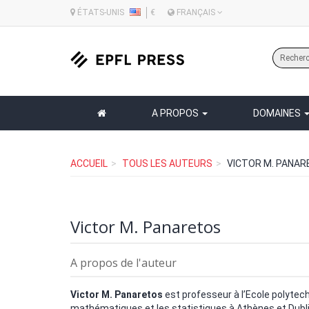
ÉTATS-UNIS
€
FRANÇAIS
A PROPOS
DOMAINES
ACCUEIL
TOUS LES AUTEURS
VICTOR M. PANA
Victor M. Panaretos
A propos de l'auteur
Victor M. Panaretos
est professeur à l’Ecole polytech
mathématiques et les statistiques à Athènes et Dublin,