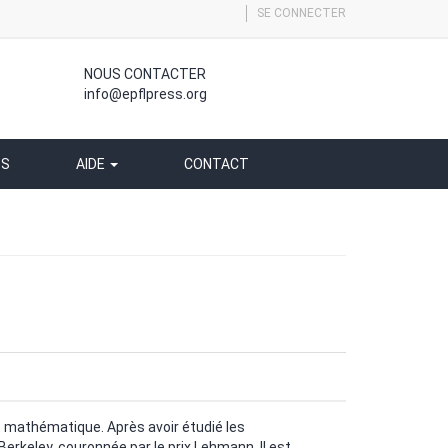
SE CONNECTER
NOUS CONTACTER
info@epflpress.org
SS
AIDE
CONTACT
ue mathématique. Après avoir étudié les
Berkeley, couronnée par le prix Lehmann. Il est