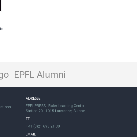
de
a
go
EPFL Alumni
ADRESSE
EPFL PRESS
·
Rolex Learning Center
cations
Station 20
·
1015 Lausanne, Suisse
TÉL.
+41 (0)21 693 21 30
EMAIL