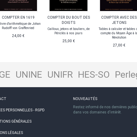
COMPTER EN 1619
COMPTER DU BOUT DES
COMPTER AVEC DES
DOIGTS
JETONS
livre d'arithmétique de Johan
Rudolff von Graffenried
Cailloux, jetons et bouliers, de
Tables à calculer et tables 
Périclès à nos jours
compte du Moyen Âge à l
24,00 €
Révolution
25,00 €
27,00 €
GE
UNINE
UNIFR
HES-SO
Perle
ACT
NOUVEAUTÉS
Restez informé de nos dernières publi
ES PERSONNELLES - RGPD
dans vos domaines d'intérêt.
TIONS GÉNÉRALES
ONS LÉGALES