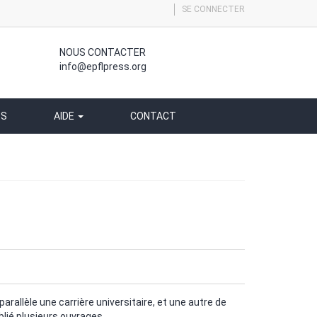
SE CONNECTER
NOUS CONTACTER
info@epflpress.org
SS
AIDE
CONTACT
arallèle une carrière universitaire, et une autre de
ublié plusieurs ouvrages.