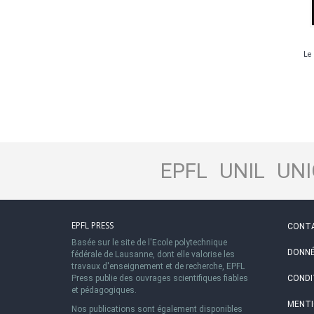
Le 
EPFL
UNIL
UNI
EPFL PRESS
CONT
Basée sur le site de l'Ecole polytechnique
DONNÉ
fédérale de Lausanne, dont elle valorise les
travaux d'enseignement et de recherche, EPFL
Press publie des ouvrages scientifiques fiables
CONDI
et pédagogiques.
MENTI
Nos publications sont également disponibles