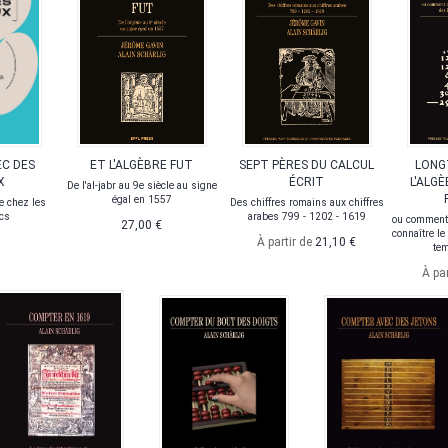
C DES
ET L'ALGÈBRE FUT
SEPT PÈRES DU CALCUL
LONG
X
ÉCRIT
L'ALGÈ
De l'al-jabr au 9e siècle au signe
égal en 1557
e chez les
Des chiffres romains aux chiffres
cs
arabes 799 - 1202 - 1619
ou comment 
27,00 €
connaître le
À partir de
21,10 €
te
À pa