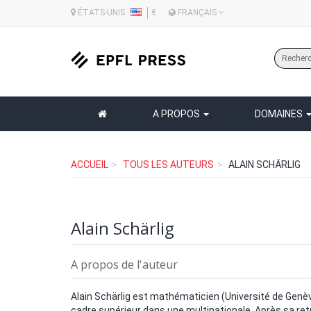
ÉTATS-UNIS
€
FRANÇAIS
A PROPOS
DOMAINES
ACCUEIL
TOUS LES AUTEURS
ALAIN SCHÄRLIG
Alain Schärlig
A propos de l'auteur
Alain Schärlig est mathématicien (Université de Genève)
cadre supérieur dans une multinationale. Après sa retrai