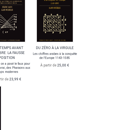
TEMPS AVANT
DU ZÉRO À LA VIRGULE
BRE: LA FAUSSE
Les chiffres arabes à la conquête
POSITION
de l'Europe 1143-1585
on a posé le faux pour
À partir de
25,00 €
 vrai, des Pharaons aux
mps modernes
rtir de
23,99 €