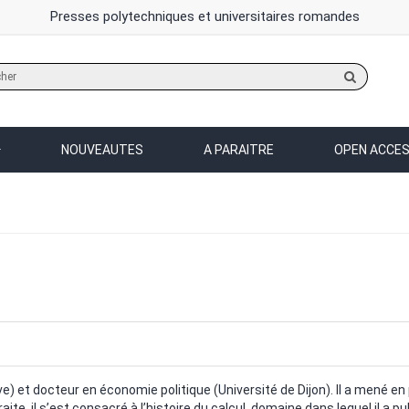
Presses polytechniques et universitaires romandes
Rechercher
sur
le
site
NOUVEAUTES
A PARAITRE
OPEN ACCE
 et docteur en économie politique (Université de Dijon). Il a mené en p
te, il s’est consacré à l’histoire du calcul, domaine dans lequel il a p