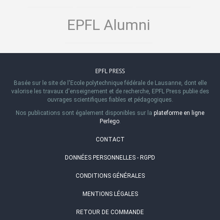
EPFL Alumni
EPFL PRESS
Basée sur le site de l'Ecole polytechnique fédérale de Lausanne, dont elle
valorise les travaux d'enseignement et de recherche, EPFL Press publie des
ouvrages scientifiques fiables et pédagogiques.
Nos publications sont également disponibles sur la
plateforme en ligne
Perlego
.
CONTACT
DONNÉES PERSONNELLES - RGPD
CONDITIONS GÉNÉRALES
MENTIONS LÉGALES
RETOUR DE COMMANDE