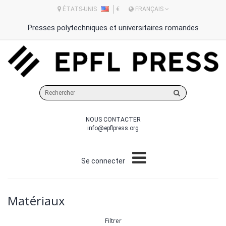
ÉTATS-UNIS
€
FRANÇAIS
Presses polytechniques et universitaires romandes
Rechercher
sur
le
NOUS CONTACTER
site
info@epflpress.org
Se connecter
Matériaux
Filtrer