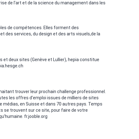
ise de l’art et de la science du management dans les
ôles de compétences. Elles forment des
et des services, du design et des arts visuels,de la
 et deux sites (Genève et Lullier), hepia constitue
ia.hesge.ch
haitant trouver leur prochain challenge professionnel.
es les offres d’emploi issues de milliers de sites
de médias, en Suisse et dans 70 autres pays. Temps
s se trouvent sur ce site, pour faire de votre
 qu’humaine.
fr.jooble.org