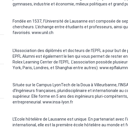
gymnases, industrie et économie, milieux politiques et grand pu
Fondée en 1537, l’Université de Lausanne est composée de sept
chercheurs. L’échange entre étudiants et professeurs, ainsi que 
favorisés.
www.unil.ch
L’Association des diplômés et docteurs de l’EPFL a pour but de
EPFL Alumni est également le lien qui vous permet de rester en
Rolex Learning Center de l’EPFL. L’association possède plusie
York, Paris, Londres, et Shanghai entre autres).
www.epflalumni
Située sur le Campus LyonTech de la Doua à Villeurbanne, l’INS
d’Ingénieurs françaises, pluridisciplinaire et internationale a
supérieur. Elle forme en 5 ans des ingénieurs pluri-compétents
entrepreneurial.
www.insa-lyon.fr
L’Ecole hôtelière de Lausanne est unique. En partenariat avec l’
international, elle est la première école hôtelière au monde et 