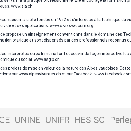
ts servant à la pratique professionnelle. Elle encourage la formation 
iques.
www.sia.ch
ss vacuum » a été fondée en 1952 et s’intéresse à la technique du vide 
u vide et ses applications.
www.swissvacuum.org
Vide propose un einseignement conventionné dans le domaine des Techn
tion pratique et sont dispensés par des professionnels reconnus du mi
es-interprètes du patrimoine font découvrir de façon interactive les di
onomique ou social.
www.asgip.ch
 des projets de mise en valeur de la nature des Alpes vaudoises. Cette 
actions sur
www.alpesvivantes.ch
et sur Facebook :
www.facebook.com
GE
UNINE
UNIFR
HES-SO
Perle