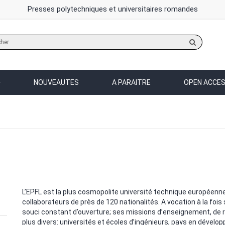
Presses polytechniques et universitaires romandes
Rechercher
sur
le
site
NOUVEAUTES
A PARAITRE
OPEN ACCE
L’EPFL est la plus cosmopolite université technique européenne.
collaborateurs de près de 120 nationalités. A vocation à la fois 
souci constant d’ouverture; ses missions d’enseignement, de r
plus divers: universités et écoles d’ingénieurs, pays en déve