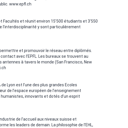
blic.
www.epfl.ch
 Facultés et réunit environ 15’500 étudiants et 3’550
l’interdisciplinarité y sont particulièrement
 permettre et promouvoir le réseau entre diplômés.
 contact avec l’EPFL. Les bureaux se trouvent au
urs antennes à tavers le monde (San Francisco, New
.ch
A de Lyon est l’une des plus grandes Ecoles
u cœur de l’espace européen de l’enseignement
, humanistes, innovants et dotés d’un esprit
industrie de l’accueil aux niveaux suisse et
forme les leaders de demain. La philosophie de l’EHL,