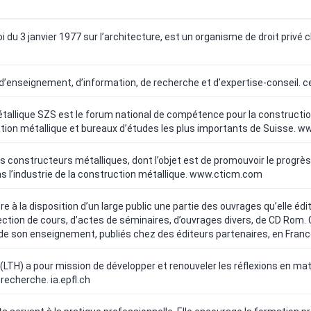
loi du 3 janvier 1977 sur l’architecture, est un organisme de droit privé
d’enseignement, d’information, de recherche et d’expertise-conseil.
c
tallique SZS est le forum national de compétence pour la construction 
tion métallique et bureaux d’études les plus importants de Suisse.
ww
es constructeurs métalliques, dont l’objet est de promouvoir le progrès
s l’industrie de la construction métallique.
www.cticm.com
e à la disposition d’un large public une partie des ouvrages qu’elle édi
tion de cours, d’actes de séminaires, d’ouvrages divers, de CD Rom. Ce
e son enseignement, publiés chez des éditeurs partenaires, en France
(LTH) a pour mission de développer et renouveler les réflexions en matiè
a recherche.
ia.epfl.ch