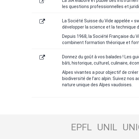
La SIA élabore et publie des instrumen
les questions professionnelles et jurid
La Société Suisse du Vide appelée « swi
développer la science et la technique d
Depuis 1968, la Société Française du 
combinent formation théorique et forma
Donnez du goût à vos balades ! Les guid
bâti, historique, culturel, culinaire, éc
Alpes vivantes a pour objectif de créer
biodiversité de l’arc alpin. Suivez nos 
nature unique des Alpes vaudoises.
EPFL
UNIL
UNI