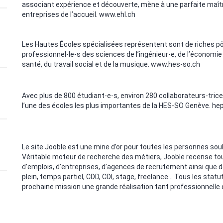
associant expérience et découverte, mène à une parfaite maîtr
entreprises de l’accueil.
www.ehl.ch
Les Hautes Écoles spécialisées représentent sont de riches p
professionnel-le-s des sciences de l’ingénieur-e, de l’économie 
santé, du travail social et de la musique.
www.hes-so.ch
Avec plus de 800 étudiant-e-s, environ 280 collaborateurs-trices
l’une des écoles les plus importantes de la HES-SO Genève.
hep
Le site Jooble est une mine d’or pour toutes les personnes sou
Véritable moteur de recherche des métiers, Jooble recense tout
d’emplois, d’entreprises, d’agences de recrutement ainsi que 
plein, temps partiel, CDD, CDI, stage, freelance… Tous les statut
prochaine mission une grande réalisation tant professionnelle