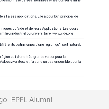
professionnelle de ses membres et les conseille dans
et à ses applications. Elle a pour but principal de
iques du Vide et de leurs Applications. Les cours
lieu industriel ou universitaire.
www.vide.org
fférents patrimoines d'une région qu'il soit naturel,
région est d’une très grande valeur pour la
/alpesvivantes/
et faisons un pas ensemble pour la
go
EPFL Alumni