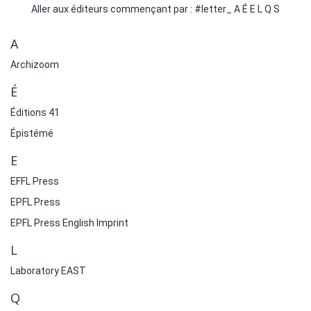
Aller aux éditeurs commençant par :
#letter_
A
É
E
L
Q
S
A
Archizoom
É
Éditions 41
Épistémé
E
EFFL Press
EPFL Press
EPFL Press English Imprint
L
Laboratory EAST
Q