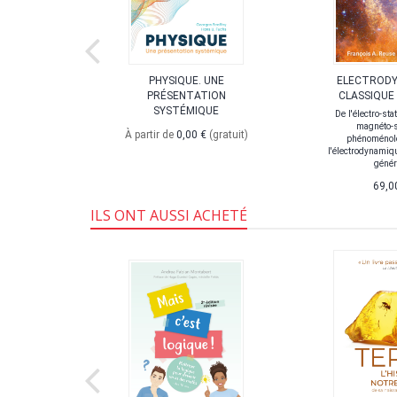
IQUE DES
PHYSIQUE. UNE
ELECTROD
S
PRÉSENTATION
CLASSIQUE
SYSTÉMIQUE
, livre 6
De l'électro-sta
magnéto-s
À partir de
0,00 €
(gratuit)
uit)
phénoménol
l'électrodynamiqu
génér
69,0
ILS ONT AUSSI ACHETÉ