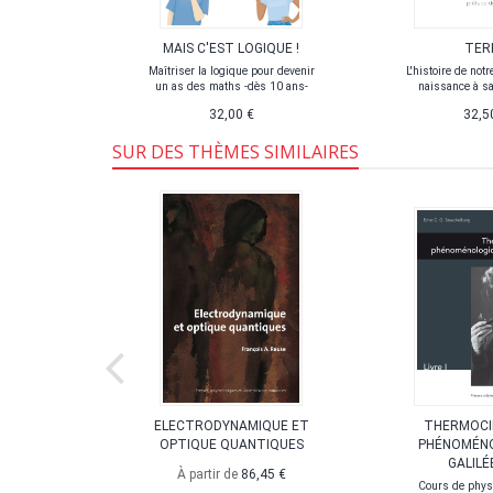
SMIQUE
MAIS C'EST LOGIQUE !
TER
nsionnement
Maîtriser la logique pour devenir
L'histoire de notr
nts
un as des maths -dès 10 ans-
naissance à sa
32,00 €
32,5
SUR DES THÈMES SIMILAIRES
IQUE DES
ELECTRODYNAMIQUE ET
THERMOCI
S
OPTIQUE QUANTIQUES
PHÉNOMÉN
GALILÉ
uit)
À partir de
86,45 €
Cours de physi