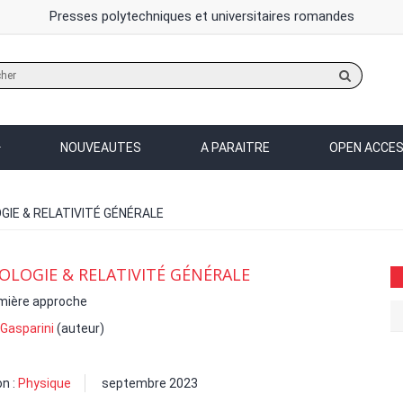
Presses polytechniques et universitaires romandes
Rechercher
sur
le
site
NOUVEAUTES
A PARAITRE
OPEN ACCE
IE & RELATIVITÉ GÉNÉRALE
LOGIE & RELATIVITÉ GÉNÉRALE
mière approche
 Gasparini
(auteur)
on :
Physique
septembre 2023