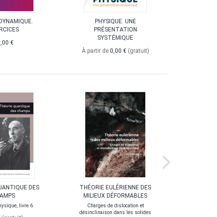
YNAMIQUE.
PHYSIQUE. UNE
GÉNIE
RCICES
PRÉSENTATION
Conception
SYSTÉMIQUE
de
,00 €
À partir de
0,00 €
(gratuit)
UANTIQUE DES
THÉORIE EULÉRIENNE DES
THÉORIE
AMPS
MILIEUX DÉFORMABLES
ysique, livre 6
Charges de dislocation et
0,0
désinclinaison dans les solides