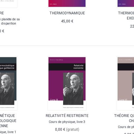
RE
THERMODYNAMIQUE
THERMOD
EXE
e planète de sa
45,00 €
 disparition
22
0 €
NÉTIQUE
RELATIVITÉ RESTREINTE
THÉORIE Q
OLOGIQUE
CH
Cours de physique, livre 3
ENNE
Cours de ph
0,00 €
(gratuit)
que, livre 1