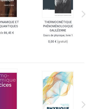
YNAMIQUE ET
THERMOCINÉTIQUE
THÉORIE
QUANTIQUES
PHÉNOMÉNOLOGIQUE
GALILÉENNE
Cours de
 de
86,45 €
Cours de physique, livre 1
0,0
0,00 €
(gratuit)