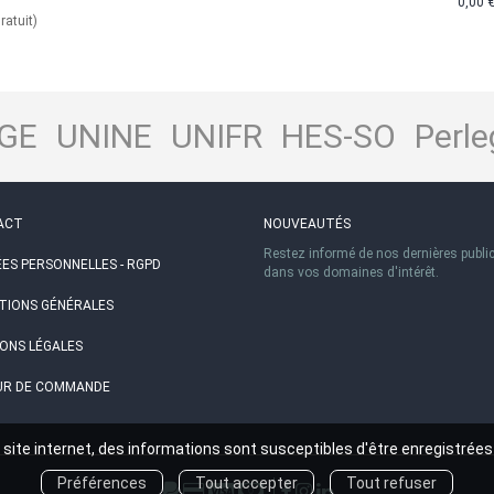
0,00 
ratuit)
GE
UNINE
UNIFR
HES-SO
Perle
ACT
NOUVEAUTÉS
Restez informé de nos dernières publi
ES PERSONNELLES - RGPD
dans vos domaines d'intérêt.
TIONS GÉNÉRALES
ONS LÉGALES
R DE COMMANDE
site internet, des informations sont susceptibles d'être enregistrées
Préférences
Tout accepter
Tout refuser