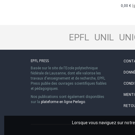
0,00 €
(g
EPFL
UNIL
UNI
EPFL PRESS
CONT
Basée sur le site de l'Ecole polytechnique
DONNÉ
fédérale de Lausanne, dont elle valorise les
travaux d'enseignement et de recherche, EPFL
Press publie des ouvrages scientifiques fiables
CONDI
et pédagogiques.
MENTI
Nos publications sont également disponibles
sur la
plateforme en ligne Perlego
.
RETOU
Lorsque vous naviguez sur notre 