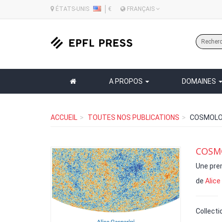
ÉTATS-UNIS
€
FRANÇAIS
A PROPOS
DOMAINES
ACCUEIL
TOUTES NOS PUBLICATIONS
COSMOLOG
COSMO
Une pre
de
Alice
Collecti