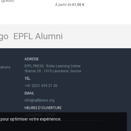
€
(gratuit)
À partir de
61,00 €
go
EPFL Alumni
ADRESSE
EPFL PRESS
·
Rolex Learning Center
cations
Station 20
·
1015 Lausanne, Suisse
TÉL.
+41 (0)21 693 21 30
EMAIL
info@epflpress.org
HEURES D'OUVERTURE
Lu-Ve 8h00 - 17h00
 pour optimiser votre expérience.