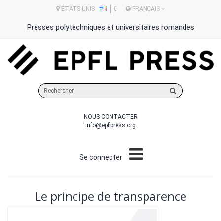
ÉTATS-UNIS
€
FRANÇAIS
Presses polytechniques et universitaires romandes
Rechercher
sur
le
NOUS CONTACTER
site
info@epflpress.org
Se connecter
Le principe de transparence