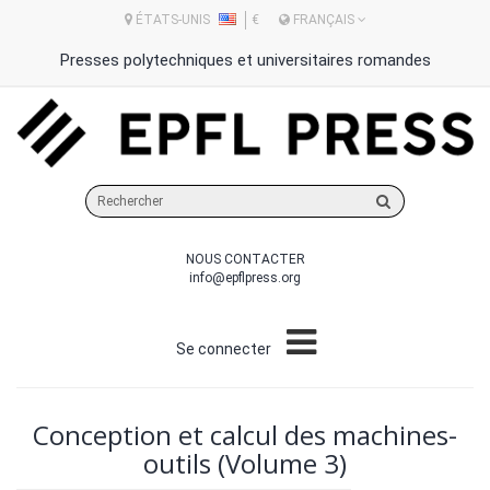
ÉTATS-UNIS
€
FRANÇAIS
Presses polytechniques et universitaires romandes
Rechercher
sur
le
NOUS CONTACTER
site
info@epflpress.org
Se connecter
Conception et calcul des machines-
outils (Volume 3)