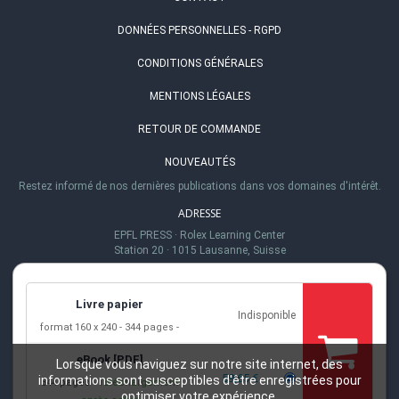
DONNÉES PERSONNELLES - RGPD
CONDITIONS GÉNÉRALES
MENTIONS LÉGALES
RETOUR DE COMMANDE
NOUVEAUTÉS
Restez informé de nos dernières publications dans vos domaines d'intérêt.
ADRESSE
EPFL PRESS
·
Rolex Learning Center
Station 20
·
1015 Lausanne, Suisse
TÉL.
+41 (0)21 693 21 30
Livre papier
Indisponible
EMAIL
format 160 x 240
344 pages
info@epflpress.org
eBook [PDF]
HEURES D'OUVERTURE
Lorsque vous naviguez sur notre site internet, des
59,65 €
informations sont susceptibles d'être enregistrées pour
344 pages
Téléchargement
Lu-Ve 8h00 - 17h00
optimiser votre expérience.