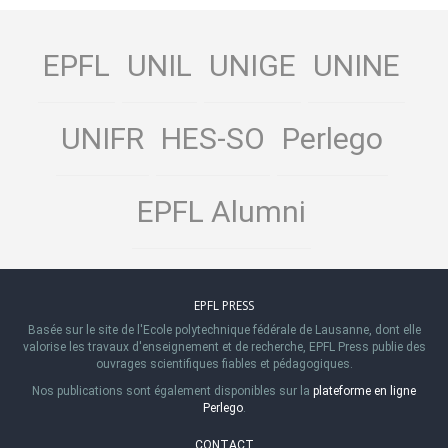
EPFL
UNIL
UNIGE
UNINE
UNIFR
HES-SO
Perlego
EPFL Alumni
EPFL PRESS
Basée sur le site de l'Ecole polytechnique fédérale de Lausanne, dont elle
valorise les travaux d'enseignement et de recherche, EPFL Press publie des
ouvrages scientifiques fiables et pédagogiques.
Nos publications sont également disponibles sur la
plateforme en ligne
Perlego
.
CONTACT