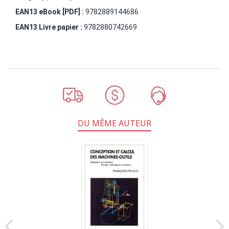
EAN13 eBook [PDF] :
9782889144686
EAN13 Livre papier :
9782880742669
DU MÊME AUTEUR