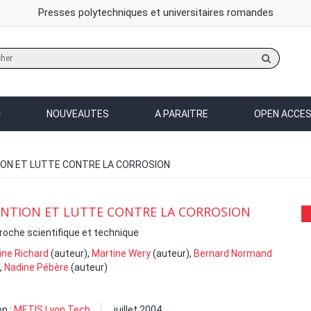
Presses polytechniques et universitaires romandes
Rechercher
sur
le
site
NOUVEAUTES
A PARAITRE
OPEN ACCE
ON ET LUTTE CONTRE LA CORROSION
NTION ET LUTTE CONTRE LA CORROSION
oche scientifique et technique
ine Richard
(auteur),
Martine Wery
(auteur),
Bernard Normand
,
Nadine Pébère
(auteur)
on :
METIS Lyon Tech
juillet 2004