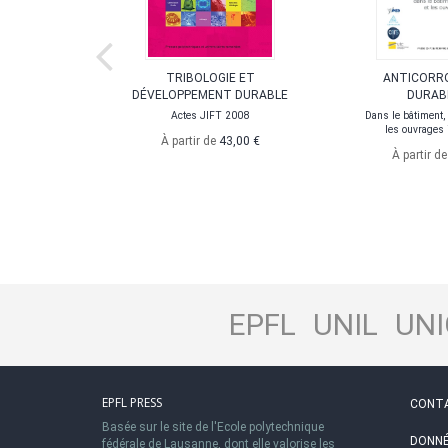
HNOLOGIE
TRIBOLOGIE ET
ANTICORR
AGE
DÉVELOPPEMENT DURABLE
DURABI
Actes JIFT 2008
Dans le bâtiment, l
,40 €
les ouvrages 
À partir de
43,00 €
À partir d
EPFL
UNIL
UNI
EPFL PRESS
CONT
Basée sur le site de l'Ecole polytechnique
DONNÉ
fédérale de Lausanne, dont elle valorise les