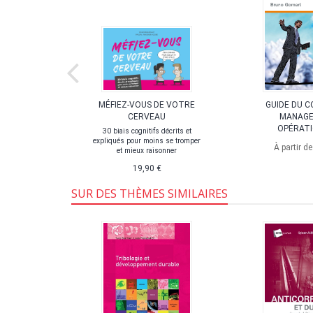
ATION
MÉFIEZ-VOUS DE VOTRE
GUIDE DU 
RALE DES
CERVEAU
MANAG
UX
OPÉRAT
30 biais cognitifs décrits et
expliqués pour moins se tromper
nnements X et
À partir d
et mieux raisonner
ue
19,90 €
,75 €
SUR DES THÈMES SIMILAIRES