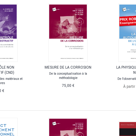
ÔLE NON
MESURE DE LA CORROSION
LA PHYSIQ
F (CND)
N
De la conceptualisation à la
méthodologie
 des matériaux et
De l'observat
ures
75,00 €
À partir
0 €