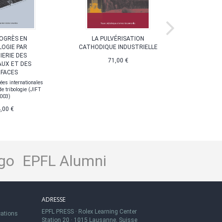
ROGRÈS EN
LA PULVÉRISATION
SCIENCE
LOGIE PAR
CATHODIQUE INDUSTRIELLE
DU
NIERIE DES
71,00 €
À par
UX ET DES
FACES
ées internationales
e tribologie (JIFT
003)
,00 €
go
EPFL Alumni
ADRESSE
EPFL PRESS
·
Rolex Learning Center
cations
Station 20
·
1015 Lausanne, Suisse