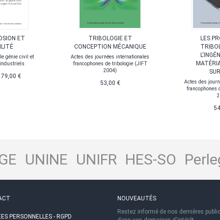
OSION ET
TRIBOLOGIE ET
LES P
LITÉ
CONCEPTION MÉCANIQUE
TRIBO
L'INGÉ
e génie civil et
Actes des journées internationales
MATÉRIA
industriels
francophones de tribologie (JIFT
2004)
SUR
e
79,00 €
Actes des journ
53,00 €
francophones d
2
54
GE
UNINE
UNIFR
HES-SO
Perle
ACT
NOUVEAUTÉS
Restez informé de nos dernières publi
ES PERSONNELLES - RGPD