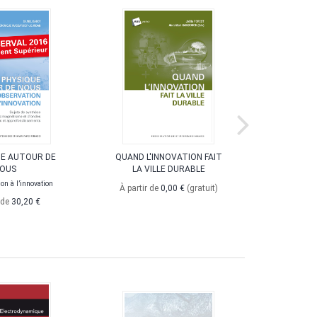
UE AUTOUR DE
QUAND L'INNOVATION FAIT
CARA
OUS
LA VILLE DURABLE
MICROST
M
ion à l’innovation
À partir de
0,00 €
(gratuit)
Analyse par 
 de
30,20 €
é
À par