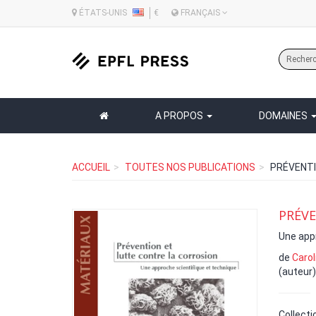
ÉTATS-UNIS
€
FRANÇAIS
A PROPOS
DOMAINES
ACCUEIL
TOUTES NOS PUBLICATIONS
PRÉVENTI
PRÉVE
Une appr
de
Carol
(auteur)
Collecti