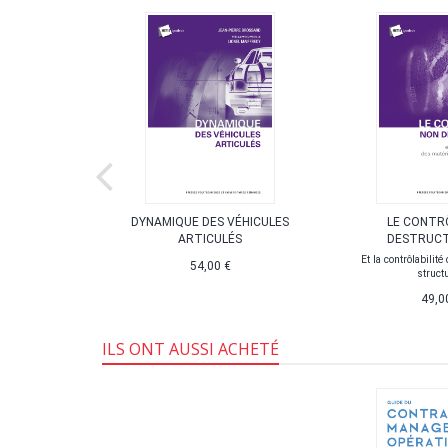
ATION
DYNAMIQUE DES VÉHICULES
LE CONTR
RALE DES
ARTICULÉS
DESTRUCTI
UX
Et la contrôlabilité
54,00 €
struct
nnements X et
ue
49,0
,75 €
ILS ONT AUSSI ACHETÉ