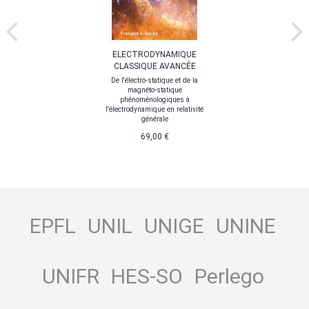
ELECTRODYNAMIQUE
CLASSIQUE AVANCÉE
De l'électro-statique et de la
magnéto-statique
phénoménologiques à
l'électrodynamique en relativité
générale
69,00 €
EPFL
UNIL
UNIGE
UNINE
UNIFR
HES-SO
Perlego