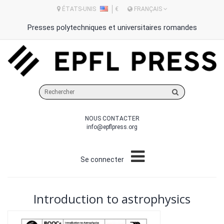
ÉTATS-UNIS
€
FRANÇAIS
Presses polytechniques et universitaires romandes
Rechercher
sur
le
NOUS CONTACTER
site
info@epflpress.org
Se connecter
Introduction to astrophysics