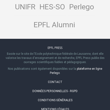
UNIFR
HES-SO
Perlego
EPFL Alumni
EPFL PRESS
Basée sur le site de l'Ecole polytechnique fédérale de Lausanne, dont elle
valorise les travaux d'enseignement et de recherche, EPFL Press publie des
ouvrages scientifiques fiables et pédagogiques.
Nos publications sont également disponibles sur la
plateforme en ligne
Perlego
.
CONTACT
DONNÉES PERSONNELLES - RGPD
CONDITIONS GÉNÉRALES
MENTIONS LÉGALES