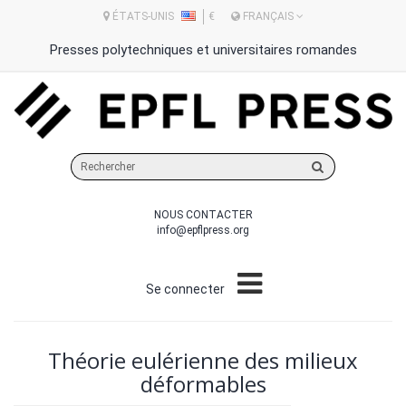
ÉTATS-UNIS
€
FRANÇAIS
Presses polytechniques et universitaires romandes
Rechercher
sur
le
NOUS CONTACTER
site
info@epflpress.org
Se connecter
Théorie eulérienne des milieux
déformables