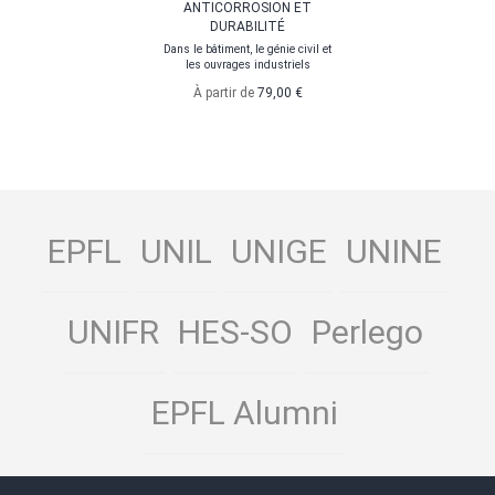
ANTICORROSION ET
DURABILITÉ
Dans le bâtiment, le génie civil et
les ouvrages industriels
À partir de
79,00 €
EPFL
UNIL
UNIGE
UNINE
UNIFR
HES-SO
Perlego
EPFL Alumni