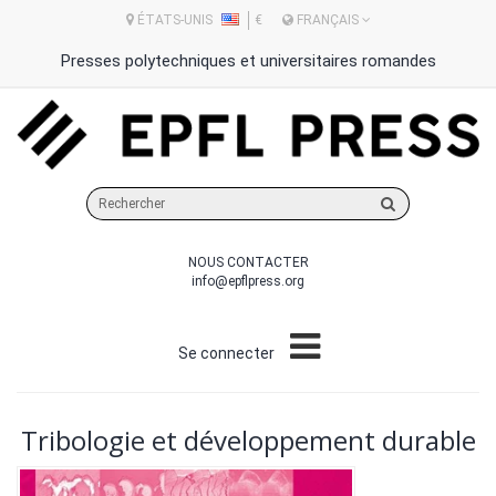
ÉTATS-UNIS
€
FRANÇAIS
Presses polytechniques et universitaires romandes
Rechercher
sur
le
NOUS CONTACTER
site
info@epflpress.org
Se connecter
Tribologie et développement durable