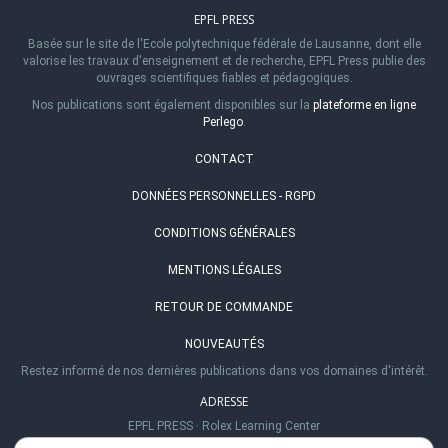
EPFL PRESS
Basée sur le site de l'Ecole polytechnique fédérale de Lausanne, dont elle
valorise les travaux d'enseignement et de recherche, EPFL Press publie des
ouvrages scientifiques fiables et pédagogiques.
Nos publications sont également disponibles sur la
plateforme en ligne
Perlego
.
CONTACT
DONNÉES PERSONNELLES - RGPD
CONDITIONS GÉNÉRALES
MENTIONS LÉGALES
RETOUR DE COMMANDE
NOUVEAUTÉS
Restez informé de nos dernières publications dans vos domaines d'intérêt.
ADRESSE
EPFL PRESS
·
Rolex Learning Center
Station 20
·
1015 Lausanne, Suisse