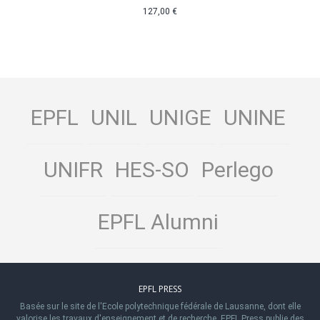
127,00 €
EPFL
UNIL
UNIGE
UNINE
UNIFR
HES-SO
Perlego
EPFL Alumni
EPFL PRESS
Basée sur le site de l'Ecole polytechnique fédérale de Lausanne, dont elle
valorise les travaux d'enseignement et de recherche, EPFL Press publie des