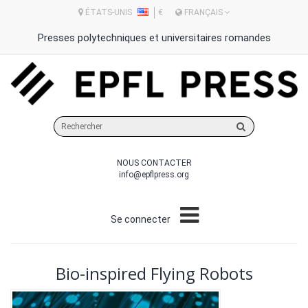
ÉTATS-UNIS
€
FRANÇAIS
Presses polytechniques et universitaires romandes
Rechercher
sur
le
NOUS CONTACTER
site
info@epflpress.org
Se connecter
Bio-inspired Flying Robots