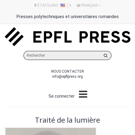
ÉTATS-UNIS
€
FRANÇAIS
Presses polytechniques et universitaires romandes
Rechercher
sur
le
NOUS CONTACTER
site
info@epflpress.org
Se connecter
Traité de la lumière