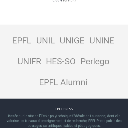
0,00 €
(gratuit)
EPFL
UNIL
UNIGE
UNINE
UNIFR
HES-SO
Perlego
EPFL Alumni
EPFL PRESS
Basée sur le site de l'Ecole polytechnique fédérale de Lausanne, dont elle
valorise les travaux d'enseignement et de recherche, EPFL Press publie des
ouvrages scientifiques fiables et pédagogiques.