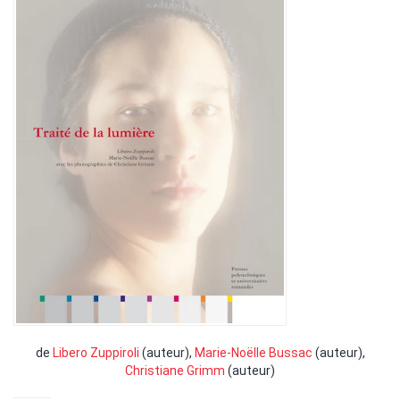
de
Libero Zuppiroli
(auteur),
Marie-Noëlle Bussac
(auteur),
Christiane Grimm
(auteur)