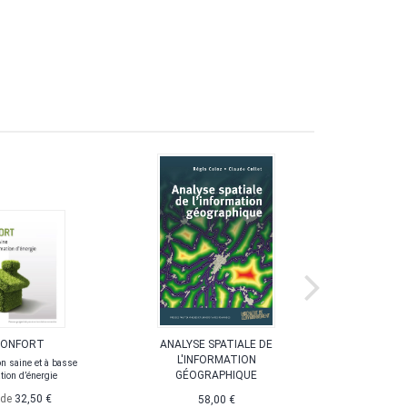
CONFORT
ANALYSE SPATIALE DE
LE 
L'INFORMATION
n saine et à basse
Bases de péd
GÉOGRAPHIQUE
ion d’énergie
 de
32,50 €
58,00 €