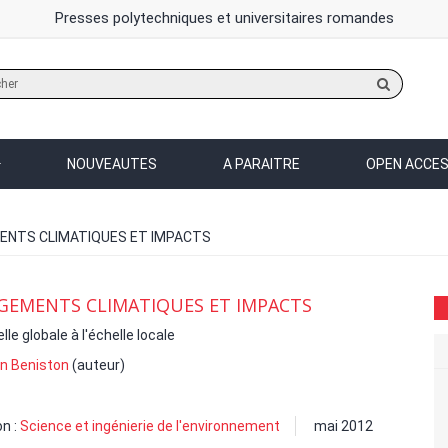
Presses polytechniques et universitaires romandes
Rechercher
sur
le
site
NOUVEAUTES
A PARAITRE
OPEN ACCE
NTS CLIMATIQUES ET IMPACTS
GEMENTS CLIMATIQUES ET IMPACTS
lle globale à l'échelle locale
n Beniston
(auteur)
on :
Science et ingénierie de l'environnement
mai 2012