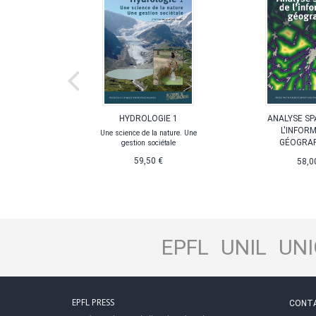
TIC
HYDROLOGIE 1
ANALYSE SP
L PAR LES
L'INFOR
Une science de la nature. Une
S
GÉOGRA
gestion sociétale
59,50 €
58,0
EPFL
UNIL
UNI
EPFL PRESS
CONT