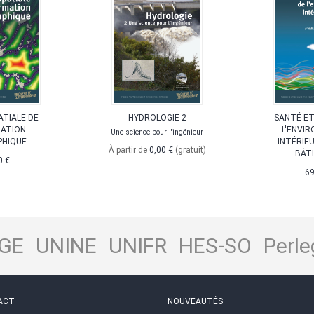
ATIALE DE
HYDROLOGIE 2
SANTÉ ET
MATION
L'ENVI
Une science pour l'ingénieur
PHIQUE
INTÉRIE
À partir de
0,00 €
(gratuit)
BÂT
0 €
69
GE
UNINE
UNIFR
HES-SO
Perle
ACT
NOUVEAUTÉS