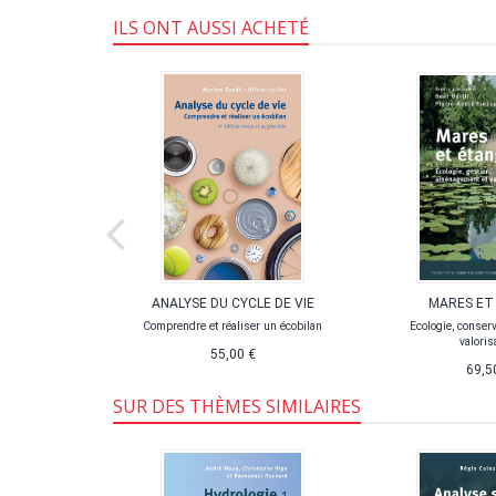
ILS ONT AUSSI ACHETÉ
ION
ANALYSE DU CYCLE DE VIE
MARES ET
ANIQUE
Comprendre et réaliser un écobilan
Ecologie, conserv
valoris
55,00 €
69,5
SUR DES THÈMES SIMILAIRES