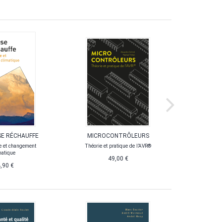
 SE RÉCHAUFFE
MICROCONTRÔLEURS
CO
ÉLECT
re et changement
Théorie et pratique de l’AVR®
matique
49,00 €
,90 €