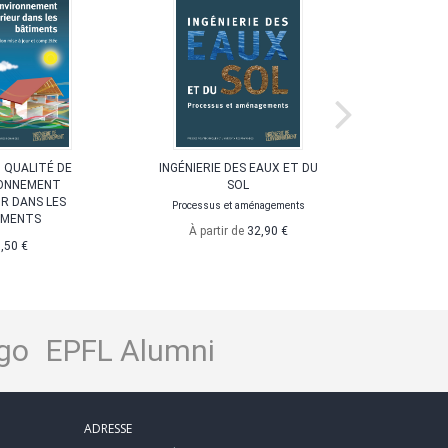
 QUALITÉ DE
INGÉNIERIE DES EAUX ET DU
DI
RONNEMENT
SOL
ENVIRONN
UR DANS LES
Processus et aménagements
IMENTS
À partir de
32,90 €
,50 €
go
EPFL Alumni
ADRESSE