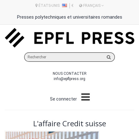
ÉTATS-UNIS
€
FRANÇAIS
Presses polytechniques et universitaires romandes
Rechercher
sur
le
NOUS CONTACTER
site
info@epflpress.org
Se connecter
L'affaire Credit suisse