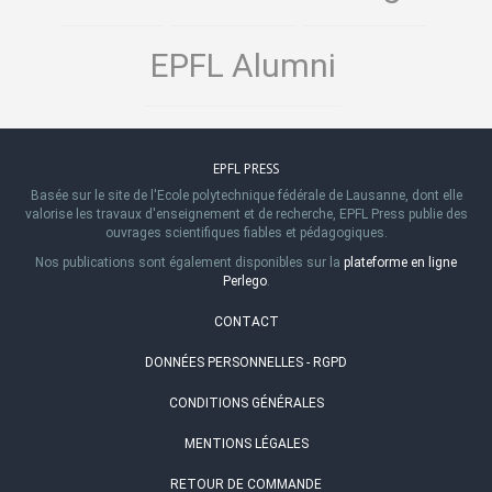
EPFL Alumni
EPFL PRESS
Basée sur le site de l'Ecole polytechnique fédérale de Lausanne, dont elle
valorise les travaux d'enseignement et de recherche, EPFL Press publie des
ouvrages scientifiques fiables et pédagogiques.
Nos publications sont également disponibles sur la
plateforme en ligne
Perlego
.
CONTACT
DONNÉES PERSONNELLES - RGPD
CONDITIONS GÉNÉRALES
MENTIONS LÉGALES
RETOUR DE COMMANDE