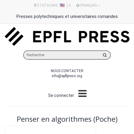
ÉTATS-UNIS
€
FRANÇAIS
Presses polytechniques et universitaires romandes
Rechercher
sur
le
NOUS CONTACTER
site
info@epflpress.org
Se connecter
Penser en algorithmes (Poche)