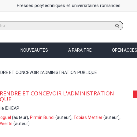
Presses polytechniques et universitaires romandes
Rechercher
sur
le
site
NOUVEAUTES
A PARAITRE
OPEN ACCE
RE ET CONCEVOIR L'ADMINISTRATION PUBLIQUE
ENDRE ET CONCEVOIR L'ADMINISTRATION
IQUE
le IDHEAP
Soguel
(auteur),
Pirmin Bundi
(auteur),
Tobias Mettler
(auteur),
Weerts
(auteur)