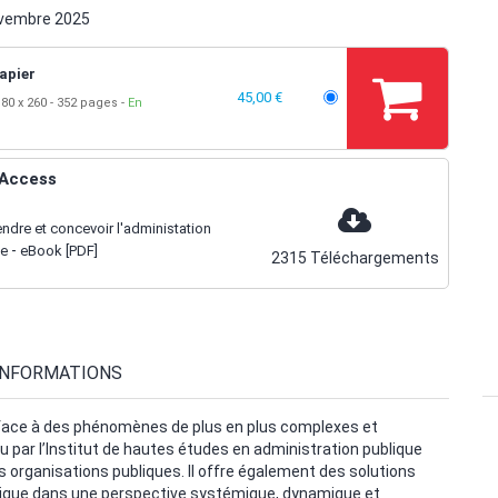
vembre 2025
apier
45,00 €
80 x 260
352 pages
En
Access
dre et concevoir l'administation
-
ue
eBook [PDF]
2315
Téléchargements
INFORMATIONS
e face à des phénomènes de plus en plus complexes et
 par l’Institut de hautes études en administration publique
organisations publiques. Il offre également des solutions
blique dans une perspective systémique, dynamique et