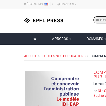
ÉTATS-UNIS
€
FRANÇAIS
A PROPOS
DOMAINES
ACCUEIL
TOUTES NOS PUBLICATIONS
COMPREND
COMPR
PUBL
Le modè
de
Nils 
Sophie 