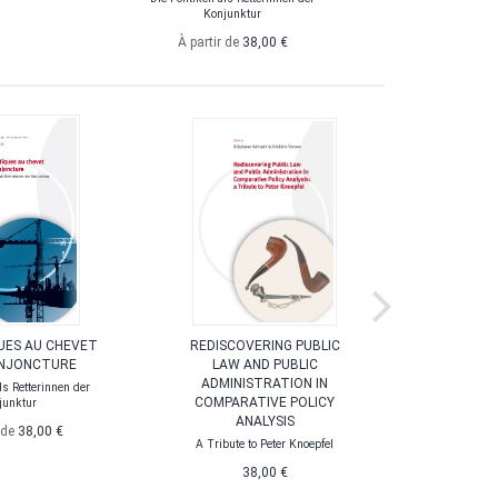
Konjunktur
À partir de
38,00 €
À p
QUES AU CHEVET
REDISCOVERING PUBLIC
LES NOU
ONJONCTURE
LAW AND PUBLIC
L'E
ADMINISTRATION IN
als Retterinnen der
Neue Herau
COMPARATIVE POLICY
junktur
ANALYSIS
 de
38,00 €
A Tribute to Peter Knoepfel
38,00 €