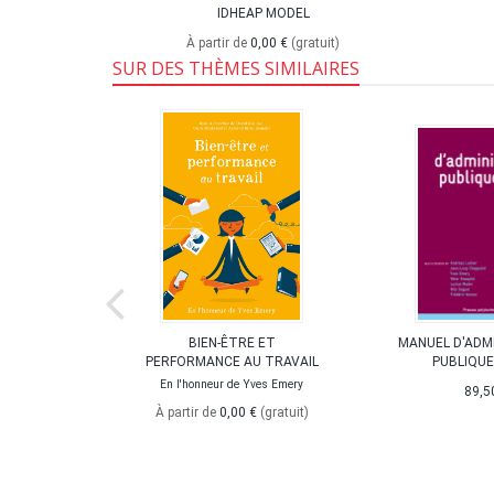
IDHEAP MODEL
À partir de
0,00 €
(gratuit)
SUR DES THÈMES SIMILAIRES
DÉFIS DE
BIEN-ÊTRE ET
MANUEL D'ADM
CIAL
PERFORMANCE AU TRAVAIL
PUBLIQUE
gen für den
En l'honneur de Yves Emery
89,5
t
À partir de
0,00 €
(gratuit)