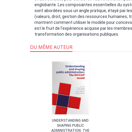
englobante. Les composantes essentielles du systè
sont abordées sous un angle pratique, étayé par l
(valeurs, droit, gestion des ressources humaines, t
montrent comment utiliser le modèle pour concevoi
est le fruit de l’expérience acquise par les membre
transformation des organisations publiques.
DU MÊME AUTEUR
HEVET
UNDERSTANDING AND
RE
SHAPING PUBLIC
ADMINISTRATION: THE
en der