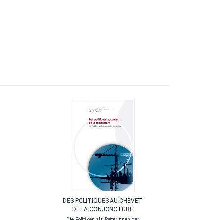
N
DES POLITIQUES AU CHEVET
U
DE LA CONJONCTURE
AD
Die Politiken als Retterinnen der