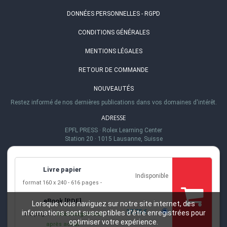
DONNÉES PERSONNELLES - RGPD
CONDITIONS GÉNÉRALES
MENTIONS LÉGALES
RETOUR DE COMMANDE
NOUVEAUTÉS
Restez informé de nos dernières publications dans vos domaines d'intérêt.
ADRESSE
EPFL PRESS
·
Rolex Learning Center
Station 20
·
1015 Lausanne, Suisse
TÉL.
+41 (0)21 693 21 30
Livre papier
Indisponible
EMAIL
format 160 x 240
616 pages
info@epflpress.org
eBook [PDF]
HEURES D'OUVERTURE
Lorsque vous naviguez sur notre site internet, des
37,75 €
informations sont susceptibles d'être enregistrées pour
616 pages
Téléchargement
Lu-Ve 8h00 - 17h00
optimiser votre expérience.
après achat