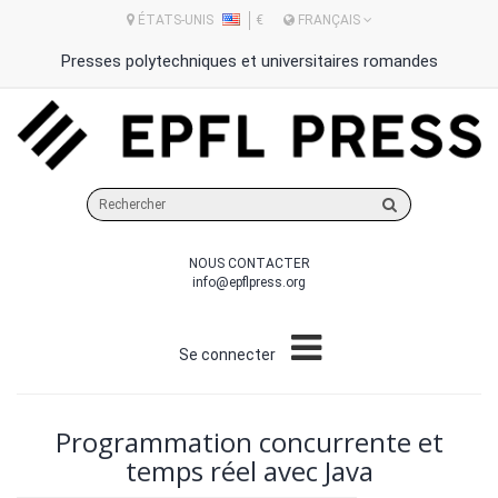
ÉTATS-UNIS
€
FRANÇAIS
Presses polytechniques et universitaires romandes
Rechercher
sur
le
NOUS CONTACTER
site
info@epflpress.org
Se connecter
Programmation concurrente et
temps réel avec Java