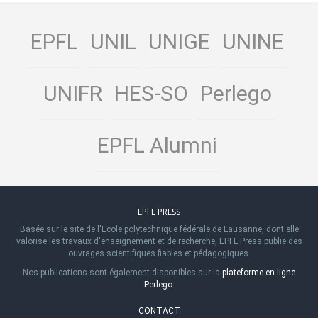
EPFL
UNIL
UNIGE
UNINE
UNIFR
HES-SO
Perlego
EPFL Alumni
EPFL PRESS
Basée sur le site de l'Ecole polytechnique fédérale de Lausanne, dont elle
valorise les travaux d'enseignement et de recherche, EPFL Press publie des
ouvrages scientifiques fiables et pédagogiques.
Nos publications sont également disponibles sur la
plateforme en ligne
Perlego
.
CONTACT