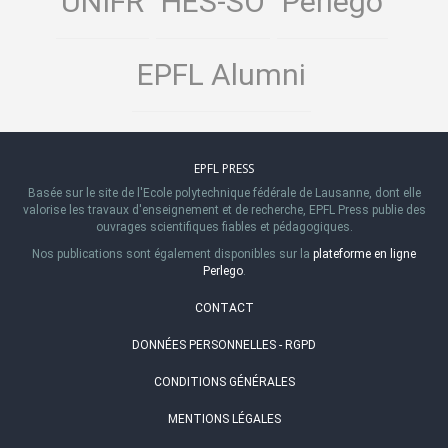
UNIFR
HES-SO
Perlego
EPFL Alumni
EPFL PRESS
Basée sur le site de l'Ecole polytechnique fédérale de Lausanne, dont elle
valorise les travaux d'enseignement et de recherche, EPFL Press publie des
ouvrages scientifiques fiables et pédagogiques.
Nos publications sont également disponibles sur la
plateforme en ligne
Perlego
.
CONTACT
DONNÉES PERSONNELLES - RGPD
CONDITIONS GÉNÉRALES
MENTIONS LÉGALES