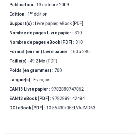
Publication :
13 octobre 2009
re
Édition :
1
édition
Support(s) :
Livre papier, eBook [PDF]
Nombre de pages
Livre papier
:
310
Nombre de pages
eBook [PDF]
:
310
Format (en mm)
Livre papier
:
160 x 240
Taille(s) :
49,2 Mo (PDF)
Poids (en grammes) :
700
Langue(s) :
Français
EAN13 Livre papier :
9782880747862
EAN13 eBook [PDF] :
9782889142484
DOI eBook [PDF] :
10.55430/05ELVAJMD63