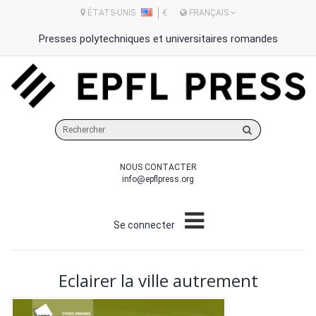
ÉTATS-UNIS
€
FRANÇAIS
Presses polytechniques et universitaires romandes
Rechercher
sur
le
NOUS CONTACTER
site
info@epflpress.org
Se connecter
Eclairer la ville autrement