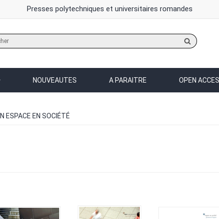
Presses polytechniques et universitaires romandes
Rechercher
sur
le
site
NOUVEAUTES
A PARAITRE
OPEN ACCE
N ESPACE EN SOCIÉTÉ