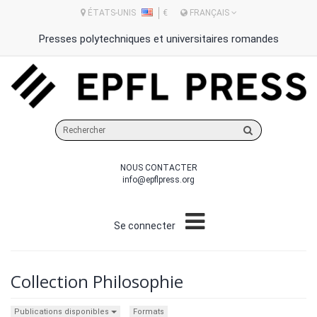
ÉTATS-UNIS
€
FRANÇAIS
Presses polytechniques et universitaires romandes
Rechercher
sur
le
NOUS CONTACTER
site
info@epflpress.org
Se connecter
Collection Philosophie
Publications disponibles
Formats