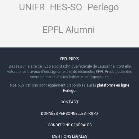
UNIFR
HES-SO
Perlego
EPFL Alumni
EPFL PRESS
Basée sur le site de l'Ecole polytechnique fédérale de Lausanne, dont elle
valorise les travaux d'enseignement et de recherche, EPFL Press publie des
ouvrages scientifiques fiables et pédagogiques.
Nos publications sont également disponibles sur la
plateforme en ligne
Perlego
.
CONTACT
DONNÉES PERSONNELLES - RGPD
CONDITIONS GÉNÉRALES
MENTIONS LÉGALES