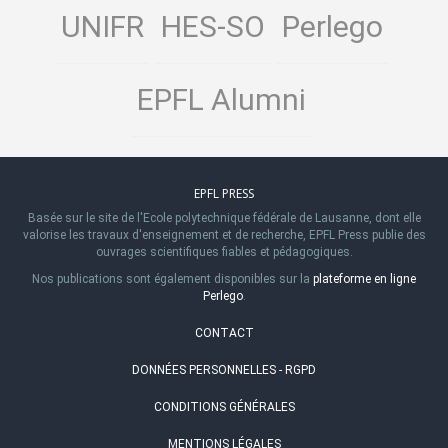
UNIFR
HES-SO
Perlego
EPFL Alumni
EPFL PRESS
Basée sur le site de l'Ecole polytechnique fédérale de Lausanne, dont elle
valorise les travaux d'enseignement et de recherche, EPFL Press publie des
ouvrages scientifiques fiables et pédagogiques.
Nos publications sont également disponibles sur la
plateforme en ligne
Perlego
.
CONTACT
DONNÉES PERSONNELLES - RGPD
CONDITIONS GÉNÉRALES
MENTIONS LÉGALES