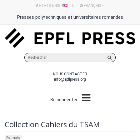
ÉTATS-UNIS
€
FRANÇAIS
Presses polytechniques et universitaires romandes
Rechercher
sur
le
NOUS CONTACTER
site
info@epflpress.org
Se connecter
Collection Cahiers du TSAM
Formats