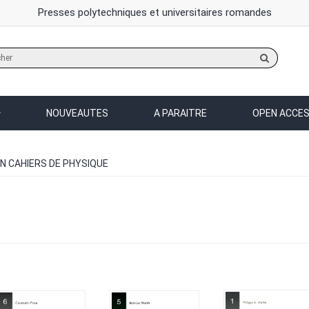
Presses polytechniques et universitaires romandes
Rechercher
sur
le
site
NOUVEAUTES
A PARAITRE
OPEN ACCE
N CAHIERS DE PHYSIQUE