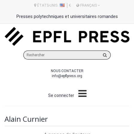
ÉTATS-UNIS
€
FRANÇAIS
Presses polytechniques et universitaires romandes
Rechercher
sur
le
NOUS CONTACTER
site
info@epflpress.org
Se connecter
Alain Curnier