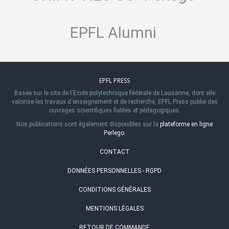
EPFL Alumni
EPFL PRESS
Basée sur le site de l'Ecole polytechnique fédérale de Lausanne, dont elle
valorise les travaux d'enseignement et de recherche, EPFL Press publie des
ouvrages scientifiques fiables et pédagogiques.
Nos publications sont également disponibles sur la
plateforme en ligne
Perlego
.
CONTACT
DONNÉES PERSONNELLES - RGPD
CONDITIONS GÉNÉRALES
MENTIONS LÉGALES
RETOUR DE COMMANDE