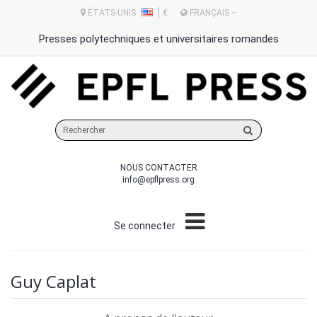
ÉTATS-UNIS
€
FRANÇAIS
Presses polytechniques et universitaires romandes
Rechercher
sur
le
NOUS CONTACTER
site
info@epflpress.org
Se connecter
Guy Caplat