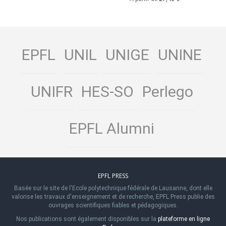
EPFL
UNIL
UNIGE
UNINE
UNIFR
HES-SO
Perlego
EPFL Alumni
EPFL PRESS
Basée sur le site de l'Ecole polytechnique fédérale de Lausanne, dont elle
valorise les travaux d'enseignement et de recherche, EPFL Press publie des
ouvrages scientifiques fiables et pédagogiques.
Nos publications sont également disponibles sur la
plateforme en ligne