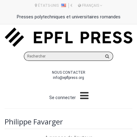
ÉTATS-UNIS
€
FRANÇAIS
Presses polytechniques et universitaires romandes
Rechercher
sur
le
NOUS CONTACTER
site
info@epflpress.org
Se connecter
Philippe Favarger