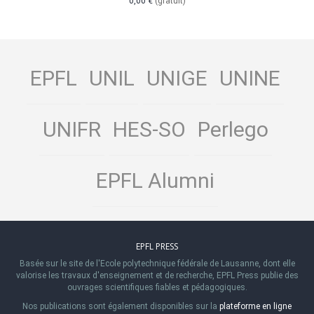
0,00 €
(gratuit)
EPFL
UNIL
UNIGE
UNINE
UNIFR
HES-SO
Perlego
EPFL Alumni
EPFL PRESS
Basée sur le site de l'Ecole polytechnique fédérale de Lausanne, dont elle
valorise les travaux d'enseignement et de recherche, EPFL Press publie des
ouvrages scientifiques fiables et pédagogiques.
Nos publications sont également disponibles sur la
plateforme en ligne