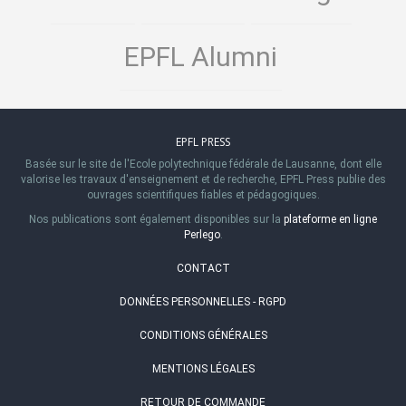
EPFL Alumni
EPFL PRESS
Basée sur le site de l'Ecole polytechnique fédérale de Lausanne, dont elle
valorise les travaux d'enseignement et de recherche, EPFL Press publie des
ouvrages scientifiques fiables et pédagogiques.
Nos publications sont également disponibles sur la
plateforme en ligne
Perlego
.
CONTACT
DONNÉES PERSONNELLES - RGPD
CONDITIONS GÉNÉRALES
MENTIONS LÉGALES
RETOUR DE COMMANDE