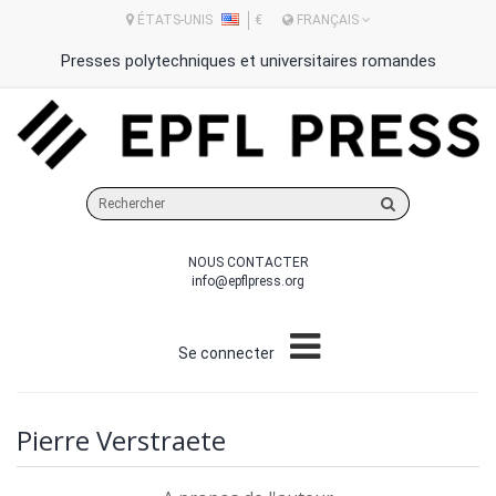
ÉTATS-UNIS
€
FRANÇAIS
Presses polytechniques et universitaires romandes
Rechercher
sur
le
NOUS CONTACTER
site
info@epflpress.org
Se connecter
Pierre Verstraete