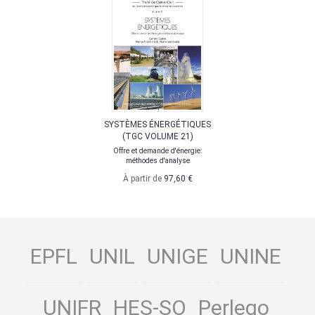
SYSTÈMES ÉNERGÉTIQUES
(TGC VOLUME 21)
Offre et demande d'énergie:
méthodes d'analyse
À partir de
97,60 €
EPFL
UNIL
UNIGE
UNINE
UNIFR
HES-SO
Perlego