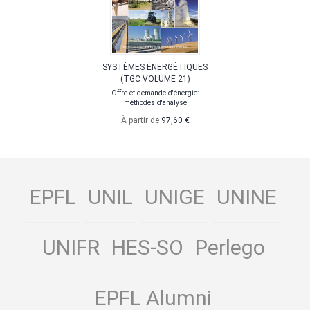
SYSTÈMES ÉNERGÉTIQUES
(TGC VOLUME 21)
Offre et demande d'énergie:
méthodes d'analyse
À partir de
97,60 €
EPFL
UNIL
UNIGE
UNINE
UNIFR
HES-SO
Perlego
EPFL Alumni