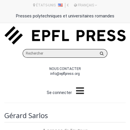
ÉTATS-UNIS
€
FRANÇAIS
Presses polytechniques et universitaires romandes
Rechercher
sur
le
NOUS CONTACTER
site
info@epflpress.org
Se connecter
Gérard Sarlos