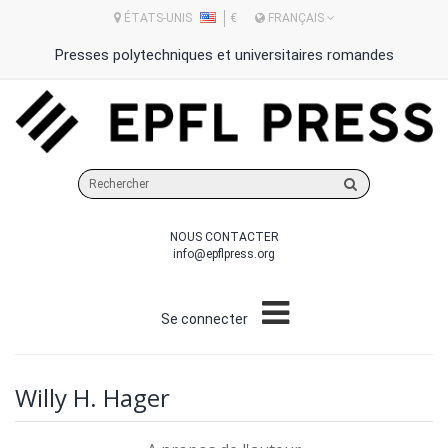
ÉTATS-UNIS
€
FRANÇAIS
Presses polytechniques et universitaires romandes
Rechercher
sur
le
NOUS CONTACTER
site
info@epflpress.org
Se connecter
Willy H. Hager