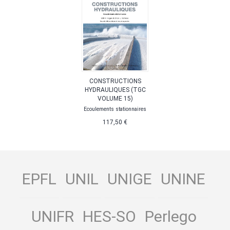
CONSTRUCTIONS
HYDRAULIQUES (TGC
VOLUME 15)
Ecoulements stationnaires
117,50 €
EPFL
UNIL
UNIGE
UNINE
UNIFR
HES-SO
Perlego