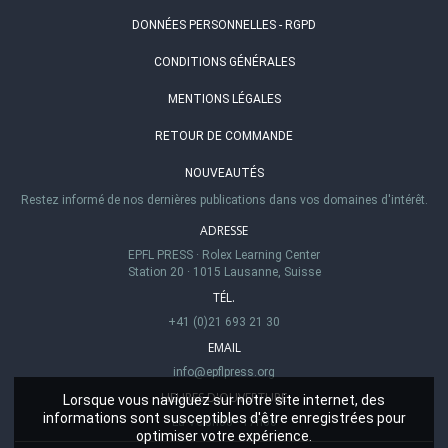
DONNÉES PERSONNELLES - RGPD
CONDITIONS GÉNÉRALES
MENTIONS LÉGALES
RETOUR DE COMMANDE
NOUVEAUTÉS
Restez informé de nos dernières publications dans vos domaines d'intérêt.
ADRESSE
EPFL PRESS
·
Rolex Learning Center
Station 20
·
1015 Lausanne, Suisse
TÉL.
+41 (0)21 693 21 30
EMAIL
info@epflpress.org
HEURES D'OUVERTURE
Lorsque vous naviguez sur notre site internet, des
informations sont susceptibles d'être enregistrées pour
Lu-Ve 8h00 - 17h00
optimiser votre expérience.