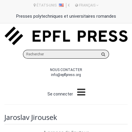
ÉTATS-UNIS
€
FRANÇAIS
Presses polytechniques et universitaires romandes
Rechercher
sur
le
NOUS CONTACTER
site
info@epflpress.org
Se connecter
Jaroslav Jirousek