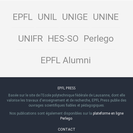
EPFL
UNIL
UNIGE
UNINE
UNIFR
HES-SO
Perlego
EPFL Alumni
EPFL PRESS
Basée sur le site de l'Ecole polytechnique fédérale de Lausanne, dont elle
valorise les travaux d'enseignement et de recherche, EPFL Press publie des
ouvrages scientifiques fiables et pédagogiques.
Nos publications sont également disponibles sur la
plateforme en ligne
Perlego
.
CONTACT