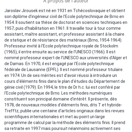
A propos de l'auteur
Jaroslav Jirousek est né en 1931 en Tchécoslovaquie et obtient
son diplôme d'ingénieur civil de l'Ecole polytechnique de Brno en
1954. Il soutient sa thèse de doctorat en sciences techniques en
1957, puis d'habilitation en 1961. Il travaille tour à tour comme
assistant, maître assistant, et professeur assistant à la chaire
de statique et de résistance des matériaux (Brno, 1954-1964).
Professeur invité à l'Ecole polytechnique royale de Stockolm
(1965), il entre ensuite au service de l'UNESCO (1966). Il est
nommé professeur expert de l'UNESCO aux universités d'Alger et
de Damas. En 1970, il est engagé par l'Ecole polytechnique
fédérale de Lausanne (EPFL). Il est nommé professeur titulaire
en 1974. Un de ses mérites est d'avoir réussi à introduire un
cours d'éléments finis dans le plan d'études du Département de
génie civil (1979). En 1994, le titre de Dr h.c. lui est conféré par
l'Ecole polytechnique de Brno. Les méthodes numériques
constituent son principal domaine d'intérêt. Il présente, dès
1978, de nouveaux modèles d'éléments finis, dits T et hybride-
Trefftz, publie une centaine d'articles originaux dans les revues
scientifiques internationales et met au point un large
programme de calcul par la méthode des éléments finis. Il prend
sa retraite en 1997 mais poursuit néanmoins activement ses