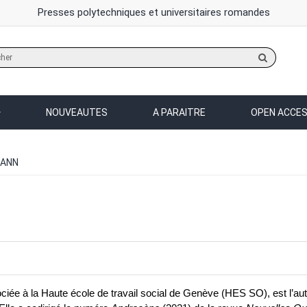
Presses polytechniques et universitaires romandes
Rechercher
sur
le
site
NOUVEAUTES
A PARAITRE
OPEN ACCE
MANN
iée à la Haute école de travail social de Genève (HES SO), est l’au