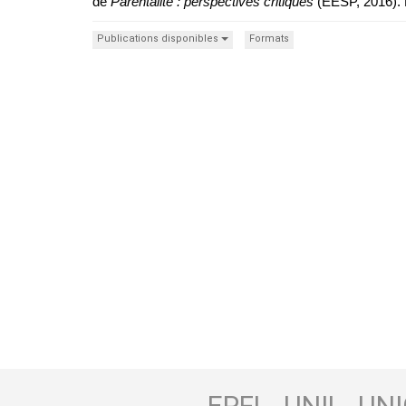
de
Parentalité : perspectives critiques
(EESP, 2016). E
Publications disponibles
Formats
EPFL
UNIL
UNI