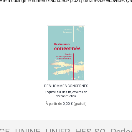
lle a codirigé le numéro
Androcène
(2021) de la revue
Nouvelles Que
DES HOMMES CONCERNÉS
Enquête sur des trajectoires de
déconstruction
À partir de
0,00 €
(gratuit)
GE
UNINE
UNIFR
HES-SO
Perle