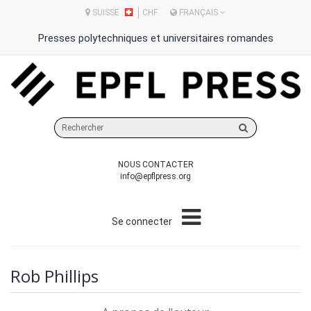
SUISSE
CHF
FRANÇAIS
Presses polytechniques et universitaires romandes
Rechercher
sur
le
NOUS CONTACTER
site
info@epflpress.org
Se connecter
Rob Phillips