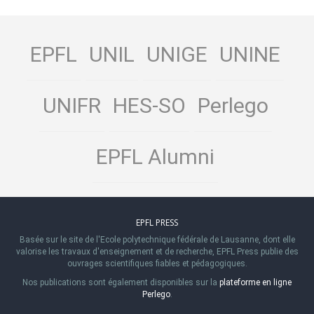
EPFL
UNIL
UNIGE
UNINE
UNIFR
HES-SO
Perlego
EPFL Alumni
EPFL PRESS
Basée sur le site de l'Ecole polytechnique fédérale de Lausanne, dont elle
valorise les travaux d'enseignement et de recherche, EPFL Press publie des
ouvrages scientifiques fiables et pédagogiques.
Nos publications sont également disponibles sur la
plateforme en ligne
Perlego
.