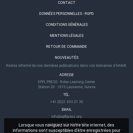
CONTACT
DONNÉES PERSONNELLES - RGPD
CONDITIONS GÉNÉRALES
MENTIONS LÉGALES
RETOUR DE COMMANDE
NOUVEAUTÉS
Restez informé de nos dernières publications dans vos domaines d'intérêt.
ADRESSE
EPFL PRESS
·
Rolex Learning Center
Station 20
·
1015 Lausanne, Suisse
TÉL.
+41 (0)21 693 21 30
EMAIL
info@epflpress.org
HEURES D'OUVERTURE
Lorsque vous naviguez sur notre site internet, des
informations sont susceptibles d'être enregistrées pour
Lu-Ve 8h00 - 17h00