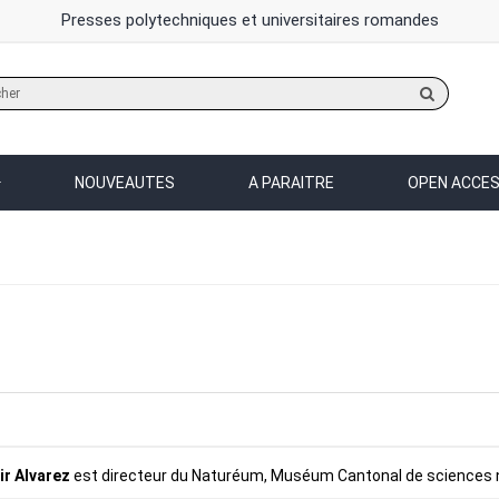
Presses polytechniques et universitaires romandes
Rechercher
sur
le
site
NOUVEAUTES
A PARAITRE
OPEN ACCE
ir Alvarez
est directeur du Naturéum, Muséum Cantonal de sciences n