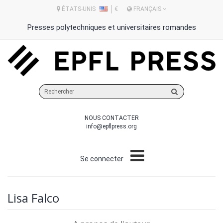
ÉTATS-UNIS
€
FRANÇAIS
Presses polytechniques et universitaires romandes
Rechercher
sur
le
NOUS CONTACTER
site
info@epflpress.org
Se connecter
Lisa Falco