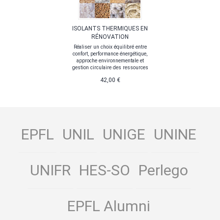
ISOLANTS THERMIQUES EN
RÉNOVATION
Réaliser un choix équilibré entre
confort, performance énergétique,
approche environnementale et
gestion circulaire des ressources
42,00 €
EPFL
UNIL
UNIGE
UNINE
UNIFR
HES-SO
Perlego
EPFL Alumni