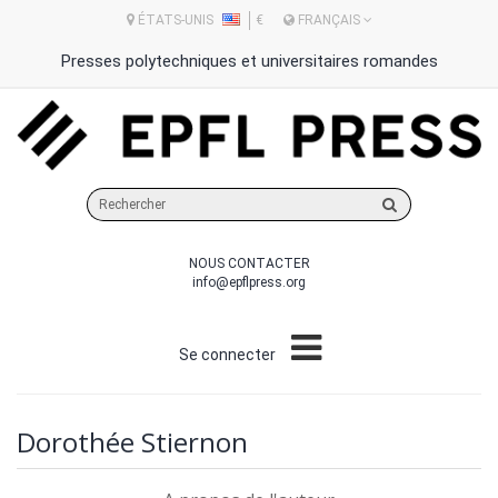
ÉTATS-UNIS
€
FRANÇAIS
Presses polytechniques et universitaires romandes
Rechercher
sur
le
NOUS CONTACTER
site
info@epflpress.org
Se connecter
Dorothée Stiernon