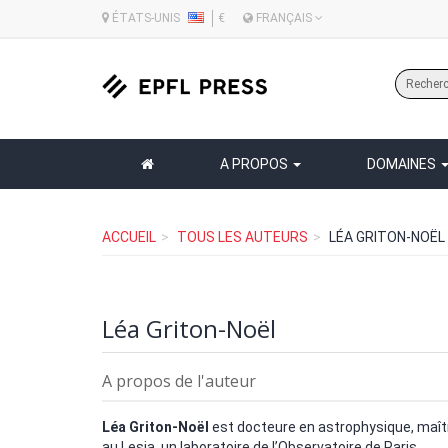
ÉTATS-UNIS
€
FRANÇAIS
A PROPOS
DOMAINES
ACCUEIL
TOUS LES AUTEURS
LÉA GRITON-NOËL
Léa Griton-Noël
A propos de l'auteur
Léa Griton-Noël
est docteure en astrophysique, maît
au Lesia, un laboratoire de l’Observatoire de Paris.