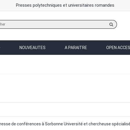
Presses polytechniques et universitaires romandes
Rechercher
sur
le
site
NOUVEAUTES
A PARAITRE
OPEN ACCE
resse de conférences à Sorbonne Université et chercheuse spécialis