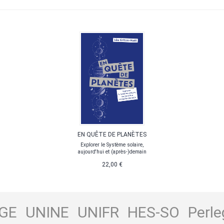
EN QUÊTE DE PLANÈTES
Explorer le Système solaire,
aujourd'hui et (après-)demain
22,00 €
GE
UNINE
UNIFR
HES-SO
Perle