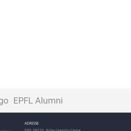
go
EPFL Alumni
ADRESSE
EPFL PRESS
·
Rolex Learning Center