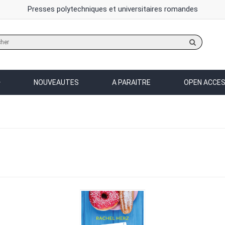
Presses polytechniques et universitaires romandes
Rechercher
sur
le
site
NOUVEAUTES
A PARAITRE
OPEN ACCE