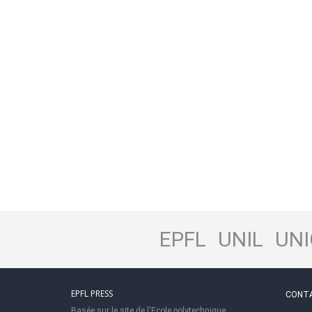
EPFL
UNIL
UNI
EPFL PRESS
CONT
Basée sur le site de l'Ecole polytechnique