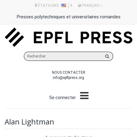
ÉTATS-UNIS
€
FRANÇAIS
Presses polytechniques et universitaires romandes
Rechercher
sur
le
NOUS CONTACTER
site
info@epflpress.org
Se connecter
Alan Lightman