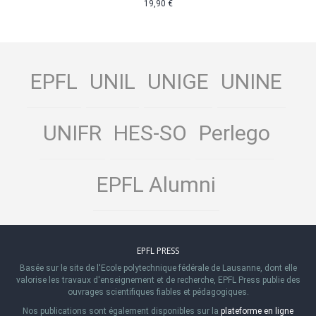
19,90 €
EPFL
UNIL
UNIGE
UNINE
UNIFR
HES-SO
Perlego
EPFL Alumni
EPFL PRESS
Basée sur le site de l'Ecole polytechnique fédérale de Lausanne, dont elle
valorise les travaux d'enseignement et de recherche, EPFL Press publie des
ouvrages scientifiques fiables et pédagogiques.
Nos publications sont également disponibles sur la
plateforme en ligne