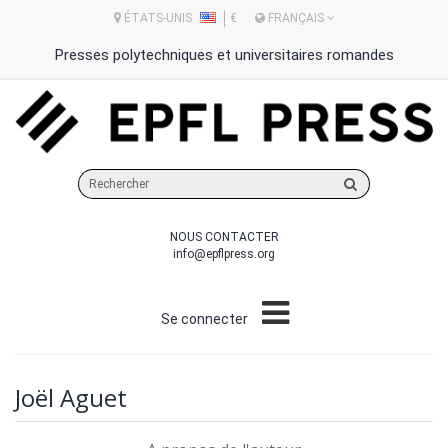
ÉTATS-UNIS
€
FRANÇAIS
Presses polytechniques et universitaires romandes
Rechercher
sur
le
NOUS CONTACTER
site
info@epflpress.org
Se connecter
Joël Aguet