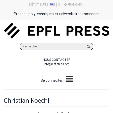
ÉTATS-UNIS
€
FRANÇAIS
Presses polytechniques et universitaires romandes
Rechercher
sur
le
NOUS CONTACTER
site
info@epflpress.org
Se connecter
Christian Koechli