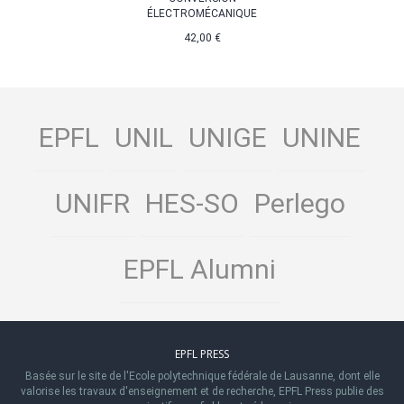
ÉLECTROMÉCANIQUE
42,00 €
EPFL
UNIL
UNIGE
UNINE
UNIFR
HES-SO
Perlego
EPFL Alumni
EPFL PRESS
Basée sur le site de l'Ecole polytechnique fédérale de Lausanne, dont elle
valorise les travaux d'enseignement et de recherche, EPFL Press publie des