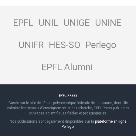
EPFL
UNIL
UNIGE
UNINE
UNIFR
HES-SO
Perlego
EPFL Alumni
EPFL PRESS
Basée sur le site de l'Ecole polytechnique fédérale de Lausanne, dont elle
valorise les travaux d'enseignement et de recherche, EPFL Press publie des
ouvrages scientifiques fiables et pédagogiques.
Nos publications sont également disponibles sur la
plateforme en ligne
Perlego
.