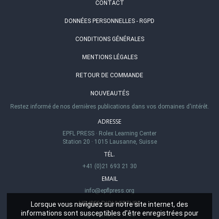
CONTACT
DONNÉES PERSONNELLES - RGPD
CONDITIONS GÉNÉRALES
MENTIONS LÉGALES
RETOUR DE COMMANDE
NOUVEAUTÉS
Restez informé de nos dernières publications dans vos domaines d'intérêt.
ADRESSE
EPFL PRESS
·
Rolex Learning Center
Station 20
·
1015 Lausanne, Suisse
TÉL.
+41 (0)21 693 21 30
EMAIL
info@epflpress.org
HEURES D'OUVERTURE
Lorsque vous naviguez sur notre site internet, des
informations sont susceptibles d'être enregistrées pour
Lu-Ve 8h00 - 17h00