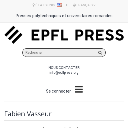
ÉTATS-UNIS
€
FRANÇAIS
Presses polytechniques et universitaires romandes
Rechercher
sur
le
NOUS CONTACTER
site
info@epflpress.org
Se connecter
Fabien Vasseur