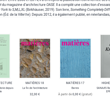
t
du magazine d’architecture
OASE
. Il a compilé une collection d’ess
 York to S,M,L,XL
(Birkhäuser, 2019). Son livre,
Something Completely Diffe
(Éd. de la Villette). Depuis 2012, il a également publié, en néerlandais,
ITECTURE
MATIÈRES 18
MATIÈRES 17
HIGH
héorie depuis
La fin de l'architecture
Barres
SANAA'S Rol
le
EPF
32,00 €
À partir de
0,00 €
(gratuit)