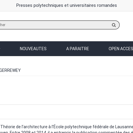
Presses polytechniques et universitaires romandes
Rechercher
sur
le
site
NOUVEAUTES
A PARAITRE
OPEN ACCE
 GERREWEY
Théorie de l’architecture à l’École polytechnique fédérale de Lausanne d
Leuven. Entre 2008 et 2014, il a entrepris la publication commentée des