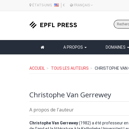
ÉTATS-UNIS
€
FRANÇAIS
A PROPOS
DOMAINES
ACCUEIL
TOUS LES AUTEURS
CHRISTOPHE VAN
Christophe Van Gerrewey
A propos de l'auteur
Christophe Van Gerrewey
(1982) a été professeur en 
de Gand et la littérature à la Katholieke Universiteit 