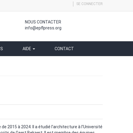
SE CONNECTER
NOUS CONTACTER
info@epflpress.org
SS
AIDE
CONTACT
e 2015 à 2024. Il a étudié l’architecture à l’Université
 écrits de Geert Bekaert. Il est membre des équipes